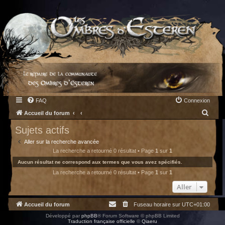
FAQ
Connexion
R
Accueil du forum
e
Sujets actifs
c
Aller sur la recherche avancée
h
La recherche a retourné 0 résultat • Page
1
sur
1
e
Aucun résultat ne correspond aux termes que vous avez spécifiés.
La recherche a retourné 0 résultat • Page
1
sur
1
r
c
Aller
h
Accueil du forum
Fuseau horaire sur
UTC+01:00
e
Développé par
phpBB
® Forum Software © phpBB Limited
r
Traduction française officielle
©
Qiaeru