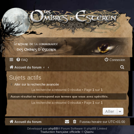
FAQ
Connexion
R
Accueil du forum
e
Sujets actifs
c
Aller sur la recherche avancée
h
La recherche a retourné 0 résultat • Page
1
sur
1
e
Aucun résultat ne correspond aux termes que vous avez spécifiés.
La recherche a retourné 0 résultat • Page
1
sur
1
r
c
Aller
h
Accueil du forum
Fuseau horaire sur
UTC+01:00
e
Développé par
phpBB
® Forum Software © phpBB Limited
r
Traduction française officielle
©
Qiaeru