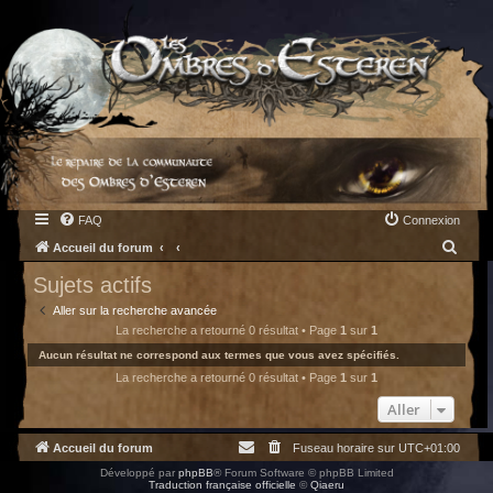
FAQ
Connexion
R
Accueil du forum
e
Sujets actifs
c
Aller sur la recherche avancée
h
La recherche a retourné 0 résultat • Page
1
sur
1
e
Aucun résultat ne correspond aux termes que vous avez spécifiés.
La recherche a retourné 0 résultat • Page
1
sur
1
r
c
Aller
h
Accueil du forum
Fuseau horaire sur
UTC+01:00
e
Développé par
phpBB
® Forum Software © phpBB Limited
r
Traduction française officielle
©
Qiaeru