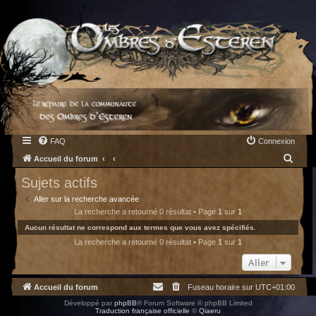
FAQ
Connexion
R
Accueil du forum
e
Sujets actifs
c
Aller sur la recherche avancée
h
La recherche a retourné 0 résultat • Page
1
sur
1
e
Aucun résultat ne correspond aux termes que vous avez spécifiés.
La recherche a retourné 0 résultat • Page
1
sur
1
r
c
Aller
h
Accueil du forum
Fuseau horaire sur
UTC+01:00
e
Développé par
phpBB
® Forum Software © phpBB Limited
r
Traduction française officielle
©
Qiaeru