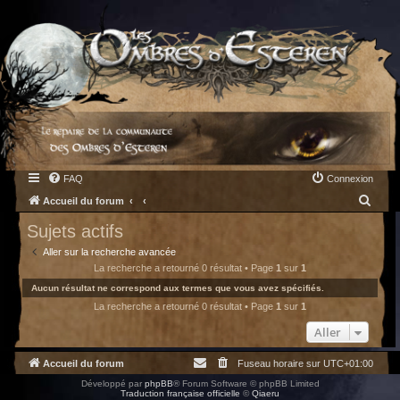
FAQ
Connexion
R
Accueil du forum
e
Sujets actifs
c
Aller sur la recherche avancée
h
La recherche a retourné 0 résultat • Page
1
sur
1
e
Aucun résultat ne correspond aux termes que vous avez spécifiés.
La recherche a retourné 0 résultat • Page
1
sur
1
r
c
Aller
h
Accueil du forum
Fuseau horaire sur
UTC+01:00
e
Développé par
phpBB
® Forum Software © phpBB Limited
r
Traduction française officielle
©
Qiaeru