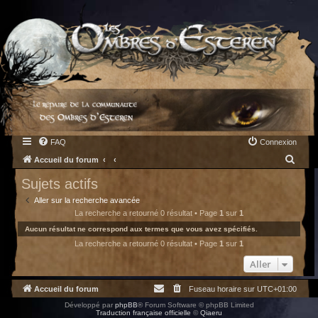
FAQ
Connexion
R
Accueil du forum
e
Sujets actifs
c
Aller sur la recherche avancée
h
La recherche a retourné 0 résultat • Page
1
sur
1
e
Aucun résultat ne correspond aux termes que vous avez spécifiés.
La recherche a retourné 0 résultat • Page
1
sur
1
r
c
Aller
h
Accueil du forum
Fuseau horaire sur
UTC+01:00
e
Développé par
phpBB
® Forum Software © phpBB Limited
r
Traduction française officielle
©
Qiaeru