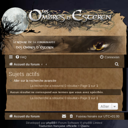
FAQ
Connexion
R
Accueil du forum
e
Sujets actifs
c
Aller sur la recherche avancée
h
La recherche a retourné 0 résultat • Page
1
sur
1
e
Aucun résultat ne correspond aux termes que vous avez spécifiés.
La recherche a retourné 0 résultat • Page
1
sur
1
r
c
Aller
h
Accueil du forum
Fuseau horaire sur
UTC+01:00
e
Développé par
phpBB
® Forum Software © phpBB Limited
r
Traduction française officielle
©
Qiaeru