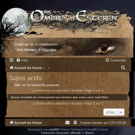
FAQ
Connexion
R
Accueil du forum
e
Sujets actifs
c
Aller sur la recherche avancée
h
La recherche a retourné 0 résultat • Page
1
sur
1
e
Aucun résultat ne correspond aux termes que vous avez spécifiés.
La recherche a retourné 0 résultat • Page
1
sur
1
r
c
Aller
h
Accueil du forum
Fuseau horaire sur
UTC+01:00
e
Développé par
phpBB
® Forum Software © phpBB Limited
r
Traduction française officielle
©
Qiaeru