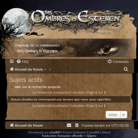
FAQ
Connexion
R
Accueil du forum
e
Sujets actifs
c
Aller sur la recherche avancée
h
La recherche a retourné 0 résultat • Page
1
sur
1
e
Aucun résultat ne correspond aux termes que vous avez spécifiés.
La recherche a retourné 0 résultat • Page
1
sur
1
r
c
Aller
h
Accueil du forum
Fuseau horaire sur
UTC+01:00
e
Développé par
phpBB
® Forum Software © phpBB Limited
r
Traduction française officielle
©
Qiaeru