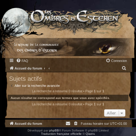
FAQ
Connexion
R
Accueil du forum
e
Sujets actifs
c
Aller sur la recherche avancée
h
La recherche a retourné 0 résultat • Page
1
sur
1
e
Aucun résultat ne correspond aux termes que vous avez spécifiés.
La recherche a retourné 0 résultat • Page
1
sur
1
r
c
Aller
h
Accueil du forum
Fuseau horaire sur
UTC+01:00
e
Développé par
phpBB
® Forum Software © phpBB Limited
r
Traduction française officielle
©
Qiaeru