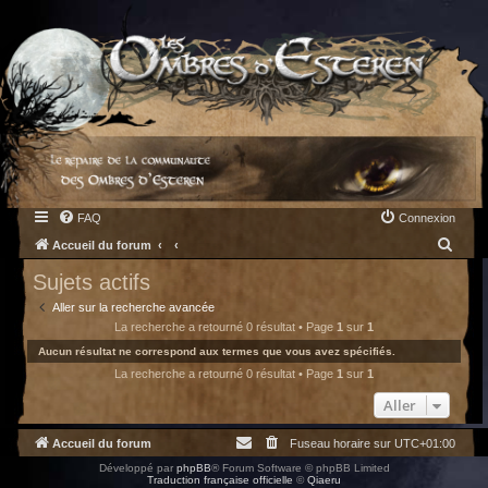
FAQ
Connexion
R
Accueil du forum
e
Sujets actifs
c
Aller sur la recherche avancée
h
La recherche a retourné 0 résultat • Page
1
sur
1
e
Aucun résultat ne correspond aux termes que vous avez spécifiés.
La recherche a retourné 0 résultat • Page
1
sur
1
r
c
Aller
h
Accueil du forum
Fuseau horaire sur
UTC+01:00
e
Développé par
phpBB
® Forum Software © phpBB Limited
r
Traduction française officielle
©
Qiaeru