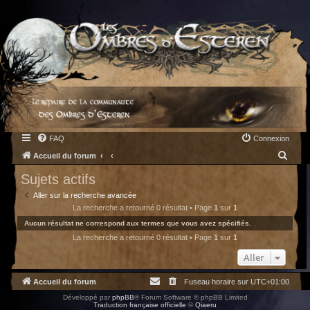
FAQ
Connexion
R
Accueil du forum
e
Sujets actifs
c
Aller sur la recherche avancée
h
La recherche a retourné 0 résultat • Page
1
sur
1
e
Aucun résultat ne correspond aux termes que vous avez spécifiés.
La recherche a retourné 0 résultat • Page
1
sur
1
r
c
Aller
h
Accueil du forum
Fuseau horaire sur
UTC+01:00
e
Développé par
phpBB
® Forum Software © phpBB Limited
r
Traduction française officielle
©
Qiaeru