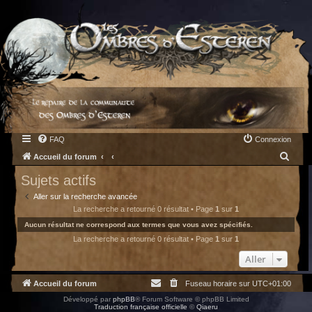
FAQ
Connexion
R
Accueil du forum
e
Sujets actifs
c
Aller sur la recherche avancée
h
La recherche a retourné 0 résultat • Page
1
sur
1
e
Aucun résultat ne correspond aux termes que vous avez spécifiés.
La recherche a retourné 0 résultat • Page
1
sur
1
r
c
Aller
h
Accueil du forum
Fuseau horaire sur
UTC+01:00
e
Développé par
phpBB
® Forum Software © phpBB Limited
r
Traduction française officielle
©
Qiaeru