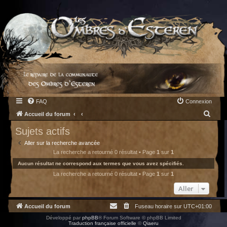
FAQ
Connexion
R
Accueil du forum
e
Sujets actifs
c
Aller sur la recherche avancée
h
La recherche a retourné 0 résultat • Page
1
sur
1
e
Aucun résultat ne correspond aux termes que vous avez spécifiés.
La recherche a retourné 0 résultat • Page
1
sur
1
r
c
Aller
h
Accueil du forum
Fuseau horaire sur
UTC+01:00
e
Développé par
phpBB
® Forum Software © phpBB Limited
r
Traduction française officielle
©
Qiaeru