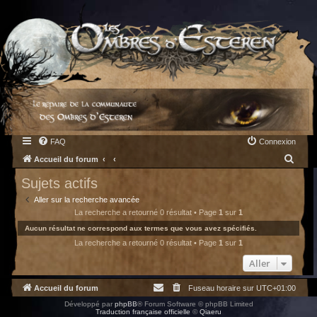
FAQ
Connexion
R
Accueil du forum
e
Sujets actifs
c
Aller sur la recherche avancée
h
La recherche a retourné 0 résultat • Page
1
sur
1
e
Aucun résultat ne correspond aux termes que vous avez spécifiés.
La recherche a retourné 0 résultat • Page
1
sur
1
r
c
Aller
h
Accueil du forum
Fuseau horaire sur
UTC+01:00
e
Développé par
phpBB
® Forum Software © phpBB Limited
r
Traduction française officielle
©
Qiaeru