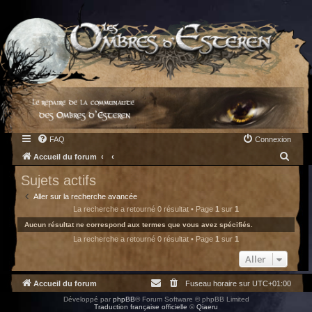
FAQ
Connexion
R
Accueil du forum
e
Sujets actifs
c
Aller sur la recherche avancée
h
La recherche a retourné 0 résultat • Page
1
sur
1
e
Aucun résultat ne correspond aux termes que vous avez spécifiés.
La recherche a retourné 0 résultat • Page
1
sur
1
r
c
Aller
h
Accueil du forum
Fuseau horaire sur
UTC+01:00
e
Développé par
phpBB
® Forum Software © phpBB Limited
r
Traduction française officielle
©
Qiaeru