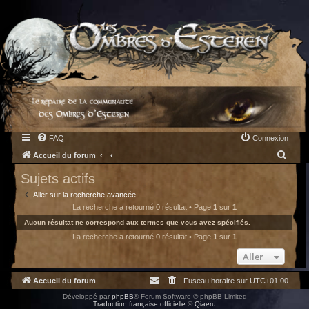
FAQ
Connexion
R
Accueil du forum
e
Sujets actifs
c
Aller sur la recherche avancée
h
La recherche a retourné 0 résultat • Page
1
sur
1
e
Aucun résultat ne correspond aux termes que vous avez spécifiés.
La recherche a retourné 0 résultat • Page
1
sur
1
r
c
Aller
h
Accueil du forum
Fuseau horaire sur
UTC+01:00
e
Développé par
phpBB
® Forum Software © phpBB Limited
r
Traduction française officielle
©
Qiaeru