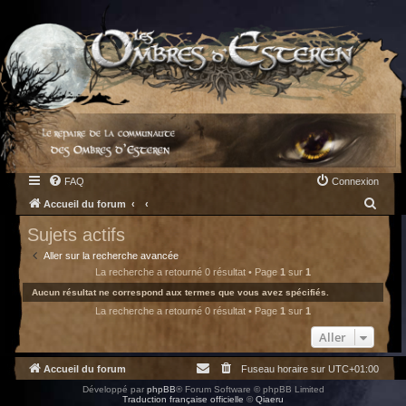
FAQ
Connexion
R
Accueil du forum
e
Sujets actifs
c
Aller sur la recherche avancée
h
La recherche a retourné 0 résultat • Page
1
sur
1
e
Aucun résultat ne correspond aux termes que vous avez spécifiés.
La recherche a retourné 0 résultat • Page
1
sur
1
r
c
Aller
h
Accueil du forum
Fuseau horaire sur
UTC+01:00
e
Développé par
phpBB
® Forum Software © phpBB Limited
r
Traduction française officielle
©
Qiaeru