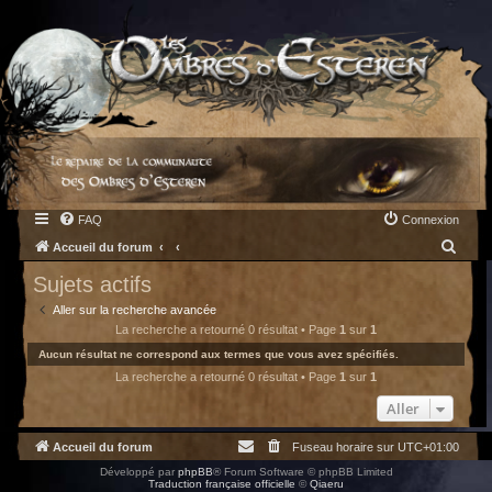
FAQ
Connexion
R
Accueil du forum
e
Sujets actifs
c
Aller sur la recherche avancée
h
La recherche a retourné 0 résultat • Page
1
sur
1
e
Aucun résultat ne correspond aux termes que vous avez spécifiés.
La recherche a retourné 0 résultat • Page
1
sur
1
r
c
Aller
h
Accueil du forum
Fuseau horaire sur
UTC+01:00
e
Développé par
phpBB
® Forum Software © phpBB Limited
r
Traduction française officielle
©
Qiaeru