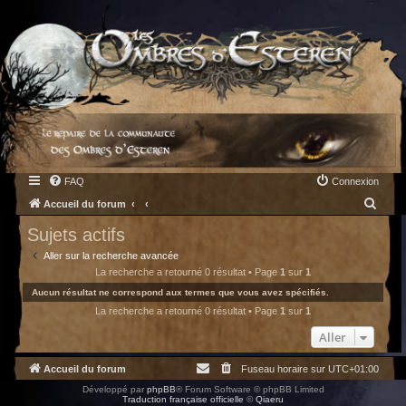
FAQ
Connexion
R
Accueil du forum
e
Sujets actifs
c
Aller sur la recherche avancée
h
La recherche a retourné 0 résultat • Page
1
sur
1
e
Aucun résultat ne correspond aux termes que vous avez spécifiés.
La recherche a retourné 0 résultat • Page
1
sur
1
r
c
Aller
h
Accueil du forum
Fuseau horaire sur
UTC+01:00
e
Développé par
phpBB
® Forum Software © phpBB Limited
r
Traduction française officielle
©
Qiaeru