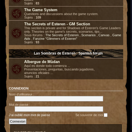
Sujets :
83
The Game System
Questions and discussions about the game system.
Sujets :
109
The Secrets of Esteren - GM Section
This section is private and for Shadows of Esteren’s Game Leaders
only. Theories on the game’s secrets, scenarios, tips...
Sous-forums :
The Secrets of Esteren
,
Scenarios
,
Canvas
,
Game
Aids
,
Fanzine "Glimmers of Esteren"
Sujets :
93
Las Sombras de Esteren : Spanish forum
Albergue de Mùdan
Aquí es donde todo comienza ...
Presentaciones, preguntas, buscando jugadores,
anuncios oficiales ...
Sujets :
21
CONNEXION
Nom d’utilisateur :
Mot de passe :
J’ai oublié mon mot de passe
Se souvenir de moi