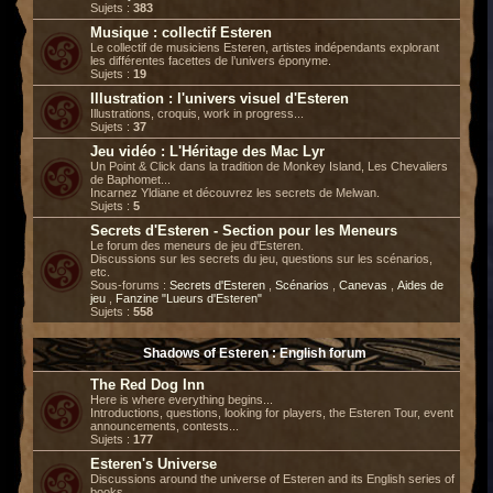
Sujets :
383
Musique : collectif Esteren
Le collectif de musiciens Esteren, artistes indépendants explorant
les différentes facettes de l’univers éponyme.
Sujets :
19
Illustration : l'univers visuel d'Esteren
Illustrations, croquis, work in progress...
Sujets :
37
Jeu vidéo : L'Héritage des Mac Lyr
Un Point & Click dans la tradition de Monkey Island, Les Chevaliers
de Baphomet...
Incarnez Yldiane et découvrez les secrets de Melwan.
Sujets :
5
Secrets d'Esteren - Section pour les Meneurs
Le forum des meneurs de jeu d'Esteren.
Discussions sur les secrets du jeu, questions sur les scénarios,
etc.
Sous-forums :
Secrets d'Esteren
,
Scénarios
,
Canevas
,
Aides de
jeu
,
Fanzine "Lueurs d'Esteren"
Sujets :
558
Shadows of Esteren : English forum
The Red Dog Inn
Here is where everything begins...
Introductions, questions, looking for players, the Esteren Tour, event
announcements, contests...
Sujets :
177
Esteren's Universe
Discussions around the universe of Esteren and its English series of
books.