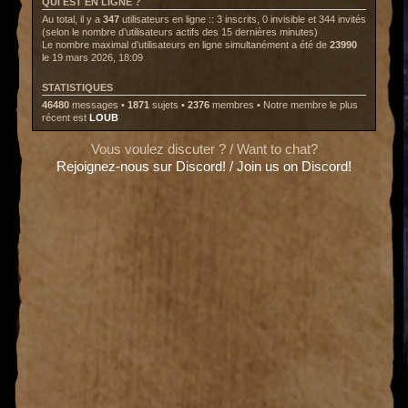
QUI EST EN LIGNE ?
Au total, il y a
347
utilisateurs en ligne :: 3 inscrits, 0 invisible et 344 invités
(selon le nombre d’utilisateurs actifs des 15 dernières minutes)
Le nombre maximal d’utilisateurs en ligne simultanément a été de
23990
le 19 mars 2026, 18:09
STATISTIQUES
46480
messages •
1871
sujets •
2376
membres • Notre membre le plus
récent est
LOUB
Vous voulez discuter ? / Want to chat?
Rejoignez-nous sur Discord! / Join us on Discord!