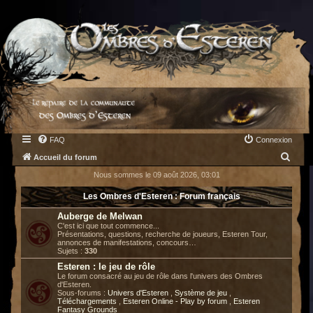
FAQ
Connexion
R
Accueil du forum
e
Nous sommes le 09 août 2026, 03:01
c
Les Ombres d'Esteren : Forum français
h
Auberge de Melwan
e
C'est ici que tout commence...
Présentations, questions, recherche de joueurs, Esteren Tour,
r
annonces de manifestations, concours…
Sujets :
330
c
Esteren : le jeu de rôle
h
Le forum consacré au jeu de rôle dans l'univers des Ombres
d'Esteren.
e
Sous-forums :
Univers d'Esteren
,
Système de jeu
,
Téléchargements
,
Esteren Online - Play by forum
,
Esteren
r
Fantasy Grounds