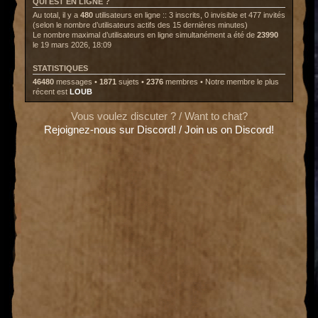
QUI EST EN LIGNE ?
Au total, il y a
480
utilisateurs en ligne :: 3 inscrits, 0 invisible et 477 invités
(selon le nombre d’utilisateurs actifs des 15 dernières minutes)
Le nombre maximal d’utilisateurs en ligne simultanément a été de
23990
le 19 mars 2026, 18:09
STATISTIQUES
46480
messages •
1871
sujets •
2376
membres • Notre membre le plus
récent est
LOUB
Vous voulez discuter ? / Want to chat?
Rejoignez-nous sur Discord! / Join us on Discord!