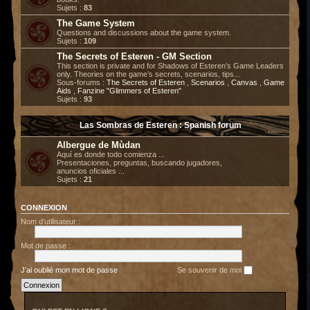
Sujets :
83
The Game System
Questions and discussions about the game system.
Sujets :
109
The Secrets of Esteren - GM Section
This section is private and for Shadows of Esteren’s Game Leaders
only. Theories on the game’s secrets, scenarios, tips...
Sous-forums :
The Secrets of Esteren
,
Scenarios
,
Canvas
,
Game
Aids
,
Fanzine "Glimmers of Esteren"
Sujets :
93
Las Sombras de Esteren : Spanish forum
Albergue de Mùdan
Aquí es donde todo comienza ...
Presentaciones, preguntas, buscando jugadores,
anuncios oficiales ...
Sujets :
21
CONNEXION
Nom d’utilisateur :
Mot de passe :
J’ai oublié mon mot de passe
Se souvenir de moi