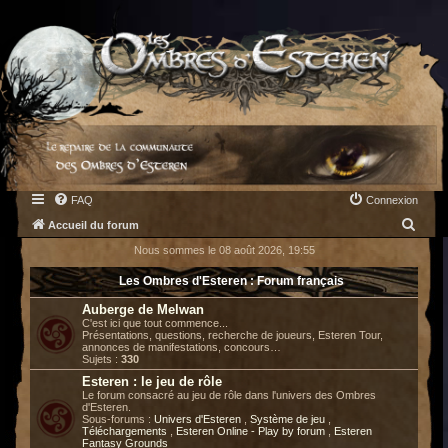
FAQ
Connexion
R
Accueil du forum
e
Nous sommes le 08 août 2026, 19:55
c
Les Ombres d'Esteren : Forum français
h
Auberge de Melwan
e
C'est ici que tout commence...
Présentations, questions, recherche de joueurs, Esteren Tour,
r
annonces de manifestations, concours…
Sujets :
330
c
Esteren : le jeu de rôle
h
Le forum consacré au jeu de rôle dans l'univers des Ombres
d'Esteren.
e
Sous-forums :
Univers d'Esteren
,
Système de jeu
,
Téléchargements
,
Esteren Online - Play by forum
,
Esteren
r
Fantasy Grounds