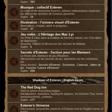
Sujets :
383
Musique : collectif Esteren
Le collectif de musiciens Esteren, artistes indépendants explorant
les différentes facettes de l’univers éponyme.
Sujets :
19
Illustration : l'univers visuel d'Esteren
Illustrations, croquis, work in progress...
Sujets :
37
Jeu vidéo : L'Héritage des Mac Lyr
Un Point & Click dans la tradition de Monkey Island, Les Chevaliers
de Baphomet...
Incarnez Yldiane et découvrez les secrets de Melwan.
Sujets :
5
Secrets d'Esteren - Section pour les Meneurs
Le forum des meneurs de jeu d'Esteren.
Discussions sur les secrets du jeu, questions sur les scénarios,
etc.
Sous-forums :
Secrets d'Esteren
,
Scénarios
,
Canevas
,
Aides de
jeu
,
Fanzine "Lueurs d'Esteren"
Sujets :
558
Shadows of Esteren : English forum
The Red Dog Inn
Here is where everything begins...
Introductions, questions, looking for players, the Esteren Tour, event
announcements, contests...
Sujets :
177
Esteren's Universe
Discussions around the universe of Esteren and its English series of
books.