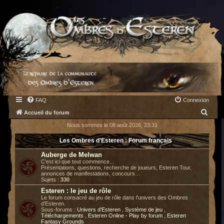
FAQ
Connexion
R
Accueil du forum
e
Nous sommes le 08 août 2026, 23:31
c
Les Ombres d'Esteren : Forum français
h
Auberge de Melwan
e
C'est ici que tout commence...
Présentations, questions, recherche de joueurs, Esteren Tour,
r
annonces de manifestations, concours…
Sujets :
330
c
Esteren : le jeu de rôle
h
Le forum consacré au jeu de rôle dans l'univers des Ombres
d'Esteren.
e
Sous-forums :
Univers d'Esteren
,
Système de jeu
,
Téléchargements
,
Esteren Online - Play by forum
,
Esteren
r
Fantasy Grounds