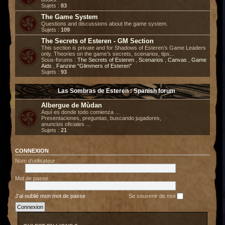
Sujets :
83
The Game System
Questions and discussions about the game system.
Sujets :
109
The Secrets of Esteren - GM Section
This section is private and for Shadows of Esteren’s Game Leaders
only. Theories on the game’s secrets, scenarios, tips...
Sous-forums :
The Secrets of Esteren
,
Scenarios
,
Canvas
,
Game
Aids
,
Fanzine "Glimmers of Esteren"
Sujets :
93
Las Sombras de Esteren : Spanish forum
Albergue de Mùdan
Aquí es donde todo comienza ...
Presentaciones, preguntas, buscando jugadores,
anuncios oficiales ...
Sujets :
21
CONNEXION
Nom d’utilisateur :
Mot de passe :
J’ai oublié mon mot de passe
Se souvenir de moi