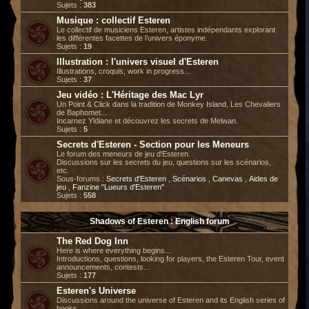
Sujets :
383
Musique : collectif Esteren
Le collectif de musiciens Esteren, artistes indépendants explorant
les différentes facettes de l’univers éponyme.
Sujets :
19
Illustration : l'univers visuel d'Esteren
Illustrations, croquis, work in progress...
Sujets :
37
Jeu vidéo : L'Héritage des Mac Lyr
Un Point & Click dans la tradition de Monkey Island, Les Chevaliers
de Baphomet...
Incarnez Yldiane et découvrez les secrets de Melwan.
Sujets :
5
Secrets d'Esteren - Section pour les Meneurs
Le forum des meneurs de jeu d'Esteren.
Discussions sur les secrets du jeu, questions sur les scénarios,
etc.
Sous-forums :
Secrets d'Esteren
,
Scénarios
,
Canevas
,
Aides de
jeu
,
Fanzine "Lueurs d'Esteren"
Sujets :
558
Shadows of Esteren : English forum
The Red Dog Inn
Here is where everything begins...
Introductions, questions, looking for players, the Esteren Tour, event
announcements, contests...
Sujets :
177
Esteren's Universe
Discussions around the universe of Esteren and its English series of
books.