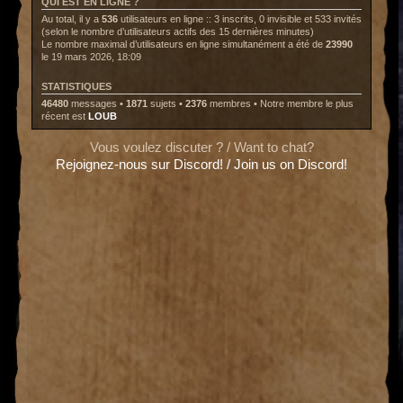
QUI EST EN LIGNE ?
Au total, il y a
536
utilisateurs en ligne :: 3 inscrits, 0 invisible et 533 invités
(selon le nombre d’utilisateurs actifs des 15 dernières minutes)
Le nombre maximal d’utilisateurs en ligne simultanément a été de
23990
le 19 mars 2026, 18:09
STATISTIQUES
46480
messages •
1871
sujets •
2376
membres • Notre membre le plus
récent est
LOUB
Vous voulez discuter ? / Want to chat?
Rejoignez-nous sur Discord! / Join us on Discord!