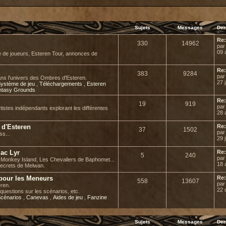
Sujets
Messages
Der
Re:
330
14962
pa
09 
e de joueurs, Esteren Tour, annonces de
Re:
383
9284
pa
ans l'univers des Ombres d'Esteren.
27 
ystème de jeu
,
Téléchargements
,
Esteren
ntasy Grounds
Re:
19
919
pa
rtistes indépendants explorant les différentes
28 
l d'Esteren
Re:
37
1502
pa
ss...
29 j
Mac Lyr
Re:
5
240
pa
de Monkey Island, Les Chevaliers de Baphomet...
18 
secrets de Melwan.
 pour les Meneurs
Re:
558
13607
pa
ren.
22 
questions sur les scénarios, etc.
cénarios
,
Canevas
,
Aides de jeu
,
Fanzine
Sujets
Messages
Der