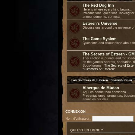
The Red Dog Inn
Here is where everything begins...
Introductions, questions, looking fo
announcements, contests...
Esteren's Universe
Discussions around the universe of 
The Game System
Questions and discussions about t
The Secrets of Esteren - GM
This section is private and for Sh
on the game’s secrets, scenarios, ti
Sous-forums :
The Secrets of Este
"Glimmers of Esteren"
Las Sombras de Esteren : Spanish forum
Albergue de Mùdan
Aquí es donde todo comienza ...
Presentaciones, preguntas, buscan
anuncios oficiales ...
CONNEXION
Nom d’utilisateur :
QUI EST EN LIGNE ?