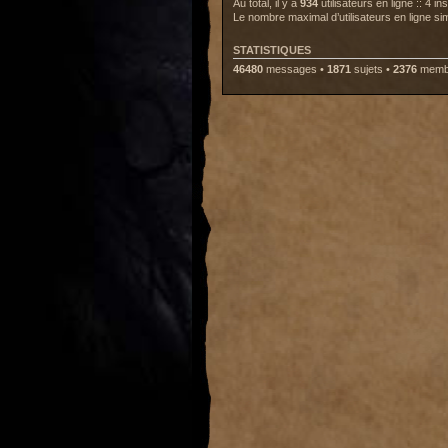
Au total, il y a
934
utilisateurs en ligne :: 4 i
Le nombre maximal d’utilisateurs en ligne s
STATISTIQUES
46480
messages •
1871
sujets •
2376
membr