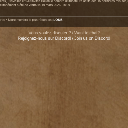
nscrits, 0 invisible et 930 invités (selon le nombre d’utilisateurs actifs des 15 dernières minutes)
imultanément a été de
23990
le 19 mars 2026, 18:09
es • Notre membre le plus récent est
LOUB
Vous voulez discuter ? / Want to chat?
Rejoignez-nous sur Discord! / Join us on Discord!