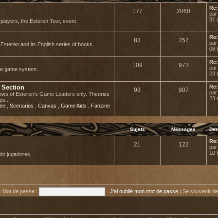
Re:
177
2060
pa
31 
r players, the Esteren Tour, event
Re:
83
757
pa
Esteren and its English series of books.
08 
Re:
109
973
pa
he game system.
23 
 Section
Re:
93
907
pa
adows of Esteren’s Game Leaders only. Theories
23 
ps...
ren
,
Scenarios
,
Canvas
,
Game Aids
,
Fanzine
Sujets
Messages
Der
Re:
21
122
pa
10 
do jugadores,
Mot de passe :
J’ai oublié mon mot de passe
|
Se souvenir d