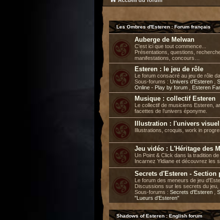
Accueil du forum
Les Ombres d'Esteren : Forum français
Auberge de Melwan
C'est ici que tout commence...
Présentations, questions, recherch
manifestations, concours…
Esteren : le jeu de rôle
Le forum consacré au jeu de rôle d
Sous-forums :
Univers d'Esteren
,
S
Online - Play by forum
,
Esteren Fa
Musique : collectif Esteren
Le collectif de musiciens Esteren, a
facettes de l’univers éponyme.
Illustration : l'univers visue
Illustrations, croquis, work in progre
Jeu vidéo : L'Héritage des 
Un Point & Click dans la tradition 
Incarnez Yldiane et découvrez les 
Secrets d'Esteren - Section
Le forum des meneurs de jeu d'Este
Discussions sur les secrets du jeu, 
Sous-forums :
Secrets d'Esteren
,
S
"Lueurs d'Esteren"
Shadows of Esteren : English forum