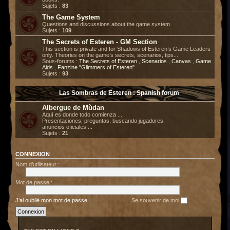
Sujets :
83
The Game System
Questions and discussions about the game system.
Sujets :
109
The Secrets of Esteren - GM Section
This section is private and for Shadows of Esteren’s Game Leaders
only. Theories on the game’s secrets, scenarios, tips...
Sous-forums :
The Secrets of Esteren
,
Scenarios
,
Canvas
,
Game
Aids
,
Fanzine "Glimmers of Esteren"
Sujets :
93
Las Sombras de Esteren : Spanish forum
Albergue de Mùdan
Aquí es donde todo comienza ...
Presentaciones, preguntas, buscando jugadores,
anuncios oficiales ...
Sujets :
21
CONNEXION
Nom d’utilisateur :
Mot de passe :
J’ai oublié mon mot de passe
Se souvenir de moi