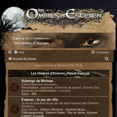
FAQ
Connexion
R
Accueil du forum
e
Nous sommes le 08 août 2026, 16:41
c
Les Ombres d'Esteren : Forum français
h
Auberge de Melwan
e
C'est ici que tout commence...
Présentations, questions, recherche de joueurs, Esteren Tour,
r
annonces de manifestations, concours…
Sujets :
330
c
Esteren : le jeu de rôle
h
Le forum consacré au jeu de rôle dans l'univers des Ombres
d'Esteren.
e
Sous-forums :
Univers d'Esteren
,
Système de jeu
,
Téléchargements
,
Esteren Online - Play by forum
,
Esteren
r
Fantasy Grounds