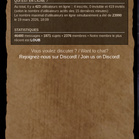
QUI EST EN LIGNE ?
Au total, il y a
423
utilisateurs en ligne :: 4 inscrits, 0 invisible et 419 invités
(selon le nombre d’utilisateurs actifs des 15 dernières minutes)
Le nombre maximal d’utilisateurs en ligne simultanément a été de
23990
le 19 mars 2026, 18:09
STATISTIQUES
46480
messages •
1871
sujets •
2376
membres • Notre membre le plus
récent est
LOUB
Vous voulez discuter ? / Want to chat?
Rejoignez-nous sur Discord! / Join us on Discord!