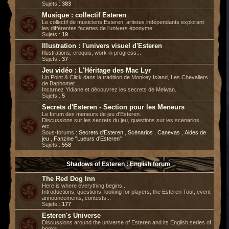
Sujets :
383
Musique : collectif Esteren
Le collectif de musiciens Esteren, artistes indépendants explorant
les différentes facettes de l’univers éponyme.
Sujets :
19
Illustration : l'univers visuel d'Esteren
Illustrations, croquis, work in progress...
Sujets :
37
Jeu vidéo : L'Héritage des Mac Lyr
Un Point & Click dans la tradition de Monkey Island, Les Chevaliers
de Baphomet...
Incarnez Yldiane et découvrez les secrets de Melwan.
Sujets :
5
Secrets d'Esteren - Section pour les Meneurs
Le forum des meneurs de jeu d'Esteren.
Discussions sur les secrets du jeu, questions sur les scénarios,
etc.
Sous-forums :
Secrets d'Esteren
,
Scénarios
,
Canevas
,
Aides de
jeu
,
Fanzine "Lueurs d'Esteren"
Sujets :
558
Shadows of Esteren : English forum
The Red Dog Inn
Here is where everything begins...
Introductions, questions, looking for players, the Esteren Tour, event
announcements, contests...
Sujets :
177
Esteren's Universe
Discussions around the universe of Esteren and its English series of
books.