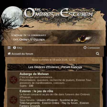
FAQ
Connexion
R
Accueil du forum
e
Nous sommes le 09 août 2026, 12:31
c
Les Ombres d'Esteren : Forum français
h
Auberge de Melwan
e
C'est ici que tout commence...
Présentations, questions, recherche de joueurs, Esteren Tour,
r
annonces de manifestations, concours…
Sujets :
330
c
Esteren : le jeu de rôle
h
Le forum consacré au jeu de rôle dans l'univers des Ombres
d'Esteren.
e
Sous-forums :
Univers d'Esteren
,
Système de jeu
,
Téléchargements
,
Esteren Online - Play by forum
,
Esteren
r
Fantasy Grounds