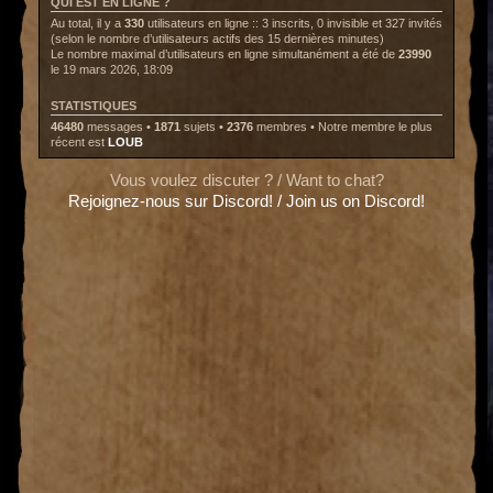
QUI EST EN LIGNE ?
Au total, il y a
330
utilisateurs en ligne :: 3 inscrits, 0 invisible et 327 invités
(selon le nombre d’utilisateurs actifs des 15 dernières minutes)
Le nombre maximal d’utilisateurs en ligne simultanément a été de
23990
le 19 mars 2026, 18:09
STATISTIQUES
46480
messages •
1871
sujets •
2376
membres • Notre membre le plus
récent est
LOUB
Vous voulez discuter ? / Want to chat?
Rejoignez-nous sur Discord! / Join us on Discord!