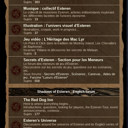
Sujets :
383
Musique : collectif Esteren
Le collectif de musiciens Esteren, artistes indépendants explorant
les différentes facettes de l’univers éponyme.
Sujets :
19
Illustration : l'univers visuel d'Esteren
Illustrations, croquis, work in progress...
Sujets :
37
Jeu vidéo : L'Héritage des Mac Lyr
Un Point & Click dans la tradition de Monkey Island, Les Chevaliers
de Baphomet...
Incarnez Yldiane et découvrez les secrets de Melwan.
Sujets :
5
Secrets d'Esteren - Section pour les Meneurs
Le forum des meneurs de jeu d'Esteren.
Discussions sur les secrets du jeu, questions sur les scénarios,
etc.
Sous-forums :
Secrets d'Esteren
,
Scénarios
,
Canevas
,
Aides de
jeu
,
Fanzine "Lueurs d'Esteren"
Sujets :
558
Shadows of Esteren : English forum
The Red Dog Inn
Here is where everything begins...
Introductions, questions, looking for players, the Esteren Tour, event
announcements, contests...
Sujets :
177
Esteren's Universe
Discussions around the universe of Esteren and its English series of
books.