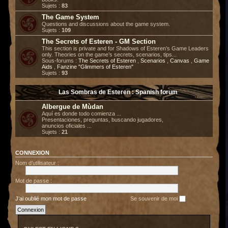
Sujets :
83
The Game System
Questions and discussions about the game system.
Sujets :
109
The Secrets of Esteren - GM Section
This section is private and for Shadows of Esteren’s Game Leaders
only. Theories on the game’s secrets, scenarios, tips...
Sous-forums :
The Secrets of Esteren
,
Scenarios
,
Canvas
,
Game
Aids
,
Fanzine "Glimmers of Esteren"
Sujets :
93
Las Sombras de Esteren : Spanish forum
Albergue de Mùdan
Aquí es donde todo comienza ...
Presentaciones, preguntas, buscando jugadores,
anuncios oficiales ...
Sujets :
21
CONNEXION
Nom d’utilisateur :
Mot de passe :
J’ai oublié mon mot de passe
Se souvenir de moi