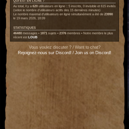
QUI EST EN LIGNE ?
Au total, il y a
620
utilisateurs en ligne :: 5 inscrits, 0 invisible et 615 invités
(selon le nombre d’utilisateurs actifs des 15 dernières minutes)
Le nombre maximal d’utilisateurs en ligne simultanément a été de
23990
le 19 mars 2026, 18:09
STATISTIQUES
46480
messages •
1871
sujets •
2376
membres • Notre membre le plus
récent est
LOUB
Vous voulez discuter ? / Want to chat?
Rejoignez-nous sur Discord! / Join us on Discord!