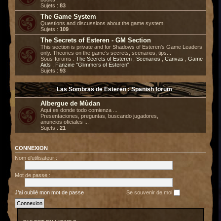
Sujets :
83
The Game System
Questions and discussions about the game system.
Sujets :
109
The Secrets of Esteren - GM Section
This section is private and for Shadows of Esteren’s Game Leaders
only. Theories on the game’s secrets, scenarios, tips...
Sous-forums :
The Secrets of Esteren
,
Scenarios
,
Canvas
,
Game
Aids
,
Fanzine "Glimmers of Esteren"
Sujets :
93
Las Sombras de Esteren : Spanish forum
Albergue de Mùdan
Aquí es donde todo comienza ...
Presentaciones, preguntas, buscando jugadores,
anuncios oficiales ...
Sujets :
21
CONNEXION
Nom d’utilisateur :
Mot de passe :
J’ai oublié mon mot de passe
Se souvenir de moi