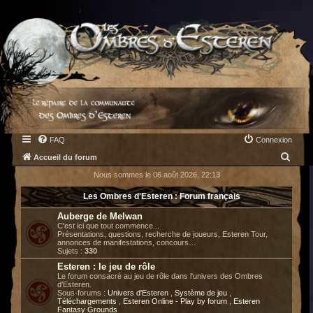
FAQ
Connexion
R
Accueil du forum
e
Nous sommes le 06 août 2026, 22:13
c
Les Ombres d'Esteren : Forum français
h
Auberge de Melwan
e
C'est ici que tout commence...
Présentations, questions, recherche de joueurs, Esteren Tour,
r
annonces de manifestations, concours…
Sujets :
330
c
Esteren : le jeu de rôle
h
Le forum consacré au jeu de rôle dans l'univers des Ombres
d'Esteren.
e
Sous-forums :
Univers d'Esteren
,
Système de jeu
,
Téléchargements
,
Esteren Online - Play by forum
,
Esteren
r
Fantasy Grounds