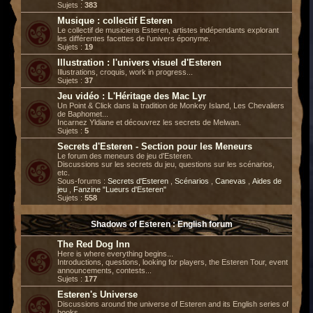
Sujets :
383
Musique : collectif Esteren
Le collectif de musiciens Esteren, artistes indépendants explorant
les différentes facettes de l’univers éponyme.
Sujets :
19
Illustration : l'univers visuel d'Esteren
Illustrations, croquis, work in progress...
Sujets :
37
Jeu vidéo : L'Héritage des Mac Lyr
Un Point & Click dans la tradition de Monkey Island, Les Chevaliers
de Baphomet...
Incarnez Yldiane et découvrez les secrets de Melwan.
Sujets :
5
Secrets d'Esteren - Section pour les Meneurs
Le forum des meneurs de jeu d'Esteren.
Discussions sur les secrets du jeu, questions sur les scénarios,
etc.
Sous-forums :
Secrets d'Esteren
,
Scénarios
,
Canevas
,
Aides de
jeu
,
Fanzine "Lueurs d'Esteren"
Sujets :
558
Shadows of Esteren : English forum
The Red Dog Inn
Here is where everything begins...
Introductions, questions, looking for players, the Esteren Tour, event
announcements, contests...
Sujets :
177
Esteren's Universe
Discussions around the universe of Esteren and its English series of
books.