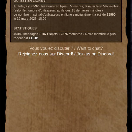
QUI EST EN LIGNE ?
Au total, il y a
597
utilisateurs en ligne :: 5 inscrits, 0 invisible et 592 invités
(selon le nombre d’utilisateurs actifs des 15 dernières minutes)
Le nombre maximal d’utilisateurs en ligne simultanément a été de
23990
le 19 mars 2026, 18:09
STATISTIQUES
46480
messages •
1871
sujets •
2376
membres • Notre membre le plus
récent est
LOUB
Vous voulez discuter ? / Want to chat?
Rejoignez-nous sur Discord! / Join us on Discord!