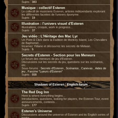
Sujets :
383
Musique : collectif Esteren
Le collectif de musiciens Esteren, artistes indépendants explorant
les différentes facettes de l’univers éponyme.
Sujets :
19
Illustration : l'univers visuel d'Esteren
Illustrations, croquis, work in progress...
Sujets :
37
Jeu vidéo : L'Héritage des Mac Lyr
Un Point & Click dans la tradition de Monkey Island, Les Chevaliers
de Baphomet...
Incarnez Yldiane et découvrez les secrets de Melwan.
Sujets :
5
Secrets d'Esteren - Section pour les Meneurs
Le forum des meneurs de jeu d'Esteren.
Discussions sur les secrets du jeu, questions sur les scénarios,
etc.
Sous-forums :
Secrets d'Esteren
,
Scénarios
,
Canevas
,
Aides de
jeu
,
Fanzine "Lueurs d'Esteren"
Sujets :
558
Shadows of Esteren : English forum
The Red Dog Inn
Here is where everything begins...
Introductions, questions, looking for players, the Esteren Tour, event
announcements, contests...
Sujets :
177
Esteren's Universe
Discussions around the universe of Esteren and its English series of
books.