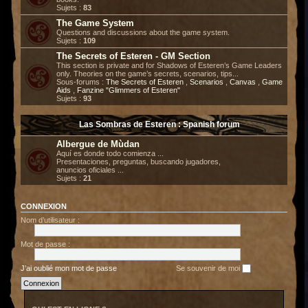
Sujets :
83
The Game System
Questions and discussions about the game system.
Sujets :
109
The Secrets of Esteren - GM Section
This section is private and for Shadows of Esteren’s Game Leaders
only. Theories on the game’s secrets, scenarios, tips...
Sous-forums :
The Secrets of Esteren
,
Scenarios
,
Canvas
,
Game
Aids
,
Fanzine "Glimmers of Esteren"
Sujets :
93
Las Sombras de Esteren : Spanish forum
Albergue de Mùdan
Aquí es donde todo comienza ...
Presentaciones, preguntas, buscando jugadores,
anuncios oficiales ...
Sujets :
21
CONNEXION
Nom d’utilisateur :
Mot de passe :
J’ai oublié mon mot de passe
Se souvenir de moi