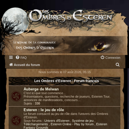
FAQ
Connexion
R
Accueil du forum
e
Nous sommes le 07 août 2026, 05:15
c
Les Ombres d'Esteren : Forum français
h
Auberge de Melwan
e
C'est ici que tout commence...
Présentations, questions, recherche de joueurs, Esteren Tour,
r
annonces de manifestations, concours…
Sujets :
330
c
Esteren : le jeu de rôle
h
Le forum consacré au jeu de rôle dans l'univers des Ombres
d'Esteren.
e
Sous-forums :
Univers d'Esteren
,
Système de jeu
,
Téléchargements
,
Esteren Online - Play by forum
,
Esteren
r
Fantasy Grounds