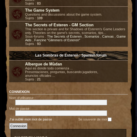
Sujets :
83
The Game System
Questions and discussions about the game system.
Sujets :
109
The Secrets of Esteren - GM Section
This section is private and for Shadows of Esteren’s Game Leaders
only. Theories on the game’s secrets, scenarios, tips...
Sous-forums :
The Secrets of Esteren
,
Scenarios
,
Canvas
,
Game
Aids
,
Fanzine "Glimmers of Esteren"
Sujets :
93
Las Sombras de Esteren : Spanish forum
Albergue de Mùdan
Aquí es donde todo comienza ...
Presentaciones, preguntas, buscando jugadores,
anuncios oficiales ...
Sujets :
21
CONNEXION
Nom d’utilisateur :
Mot de passe :
J’ai oublié mon mot de passe
Se souvenir de moi