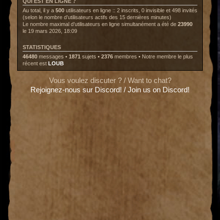
QUI EST EN LIGNE ?
Au total, il y a
500
utilisateurs en ligne :: 2 inscrits, 0 invisible et 498 invités
(selon le nombre d’utilisateurs actifs des 15 dernières minutes)
Le nombre maximal d’utilisateurs en ligne simultanément a été de
23990
le 19 mars 2026, 18:09
STATISTIQUES
46480
messages •
1871
sujets •
2376
membres • Notre membre le plus
récent est
LOUB
Vous voulez discuter ? / Want to chat?
Rejoignez-nous sur Discord! / Join us on Discord!