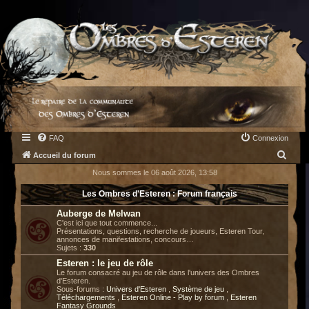
FAQ
Connexion
R
Accueil du forum
e
Nous sommes le 06 août 2026, 13:58
c
Les Ombres d'Esteren : Forum français
h
Auberge de Melwan
e
C'est ici que tout commence...
Présentations, questions, recherche de joueurs, Esteren Tour,
r
annonces de manifestations, concours…
Sujets :
330
c
Esteren : le jeu de rôle
h
Le forum consacré au jeu de rôle dans l'univers des Ombres
d'Esteren.
e
Sous-forums :
Univers d'Esteren
,
Système de jeu
,
Téléchargements
,
Esteren Online - Play by forum
,
Esteren
r
Fantasy Grounds