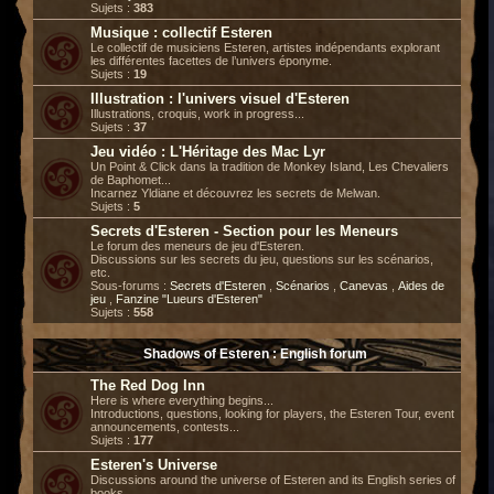
Sujets :
383
Musique : collectif Esteren
Le collectif de musiciens Esteren, artistes indépendants explorant
les différentes facettes de l’univers éponyme.
Sujets :
19
Illustration : l'univers visuel d'Esteren
Illustrations, croquis, work in progress...
Sujets :
37
Jeu vidéo : L'Héritage des Mac Lyr
Un Point & Click dans la tradition de Monkey Island, Les Chevaliers
de Baphomet...
Incarnez Yldiane et découvrez les secrets de Melwan.
Sujets :
5
Secrets d'Esteren - Section pour les Meneurs
Le forum des meneurs de jeu d'Esteren.
Discussions sur les secrets du jeu, questions sur les scénarios,
etc.
Sous-forums :
Secrets d'Esteren
,
Scénarios
,
Canevas
,
Aides de
jeu
,
Fanzine "Lueurs d'Esteren"
Sujets :
558
Shadows of Esteren : English forum
The Red Dog Inn
Here is where everything begins...
Introductions, questions, looking for players, the Esteren Tour, event
announcements, contests...
Sujets :
177
Esteren's Universe
Discussions around the universe of Esteren and its English series of
books.