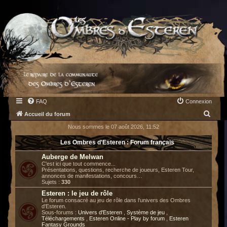
FAQ
Connexion
R
Accueil du forum
e
Nous sommes le 07 août 2026, 11:52
c
Les Ombres d'Esteren : Forum français
h
Auberge de Melwan
e
C'est ici que tout commence...
Présentations, questions, recherche de joueurs, Esteren Tour,
r
annonces de manifestations, concours…
Sujets :
330
c
Esteren : le jeu de rôle
h
Le forum consacré au jeu de rôle dans l'univers des Ombres
d'Esteren.
e
Sous-forums :
Univers d'Esteren
,
Système de jeu
,
Téléchargements
,
Esteren Online - Play by forum
,
Esteren
r
Fantasy Grounds