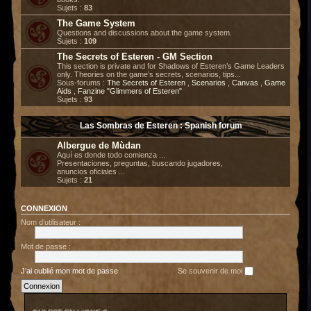
Sujets :
83
The Game System
Questions and discussions about the game system.
Sujets :
109
The Secrets of Esteren - GM Section
This section is private and for Shadows of Esteren’s Game Leaders
only. Theories on the game’s secrets, scenarios, tips...
Sous-forums :
The Secrets of Esteren
,
Scenarios
,
Canvas
,
Game
Aids
,
Fanzine "Glimmers of Esteren"
Sujets :
93
Las Sombras de Esteren : Spanish forum
Albergue de Mùdan
Aquí es donde todo comienza ...
Presentaciones, preguntas, buscando jugadores,
anuncios oficiales ...
Sujets :
21
CONNEXION
Nom d’utilisateur :
Mot de passe :
J’ai oublié mon mot de passe
Se souvenir de moi