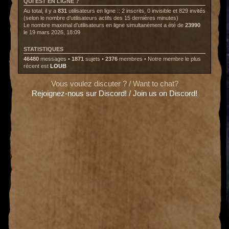
QUI EST EN LIGNE ?
Au total, il y a
831
utilisateurs en ligne :: 2 inscrits, 0 invisible et 829 invités
(selon le nombre d’utilisateurs actifs des 15 dernières minutes)
Le nombre maximal d’utilisateurs en ligne simultanément a été de
23990
le 19 mars 2026, 18:09
STATISTIQUES
46480
messages •
1871
sujets •
2376
membres • Notre membre le plus
récent est
LOUB
Vous voulez discuter ? / Want to chat?
Rejoignez-nous sur Discord! / Join us on Discord!