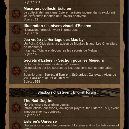
Sujets :
383
Musique : collectif Esteren
Le collectif de musiciens Esteren, artistes indépendants explorant
les différentes facettes de l’univers éponyme.
Sujets :
19
Illustration : l'univers visuel d'Esteren
Illustrations, croquis, work in progress...
Sujets :
37
Jeu vidéo : L'Héritage des Mac Lyr
Un Point & Click dans la tradition de Monkey Island, Les Chevaliers
de Baphomet...
Incarnez Yldiane et découvrez les secrets de Melwan.
Sujets :
5
Secrets d'Esteren - Section pour les Meneurs
Le forum des meneurs de jeu d'Esteren.
Discussions sur les secrets du jeu, questions sur les scénarios,
etc.
Sous-forums :
Secrets d'Esteren
,
Scénarios
,
Canevas
,
Aides de
jeu
,
Fanzine "Lueurs d'Esteren"
Sujets :
558
Shadows of Esteren : English forum
The Red Dog Inn
Here is where everything begins...
Introductions, questions, looking for players, the Esteren Tour, event
announcements, contests...
Sujets :
177
Esteren's Universe
Discussions around the universe of Esteren and its English series of
books.