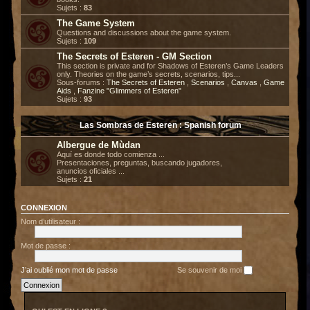
Sujets :
83
The Game System
Questions and discussions about the game system.
Sujets :
109
The Secrets of Esteren - GM Section
This section is private and for Shadows of Esteren’s Game Leaders
only. Theories on the game’s secrets, scenarios, tips...
Sous-forums :
The Secrets of Esteren
,
Scenarios
,
Canvas
,
Game
Aids
,
Fanzine "Glimmers of Esteren"
Sujets :
93
Las Sombras de Esteren : Spanish forum
Albergue de Mùdan
Aquí es donde todo comienza ...
Presentaciones, preguntas, buscando jugadores,
anuncios oficiales ...
Sujets :
21
CONNEXION
Nom d’utilisateur :
Mot de passe :
J’ai oublié mon mot de passe
Se souvenir de moi