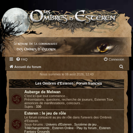
FAQ
Connexion
R
Accueil du forum
e
Nous sommes le 06 août 2026, 12:43
c
Les Ombres d'Esteren : Forum français
h
Auberge de Melwan
e
C'est ici que tout commence...
Présentations, questions, recherche de joueurs, Esteren Tour,
r
annonces de manifestations, concours…
Sujets :
330
c
Esteren : le jeu de rôle
h
Le forum consacré au jeu de rôle dans l'univers des Ombres
d'Esteren.
e
Sous-forums :
Univers d'Esteren
,
Système de jeu
,
Téléchargements
,
Esteren Online - Play by forum
,
Esteren
r
Fantasy Grounds