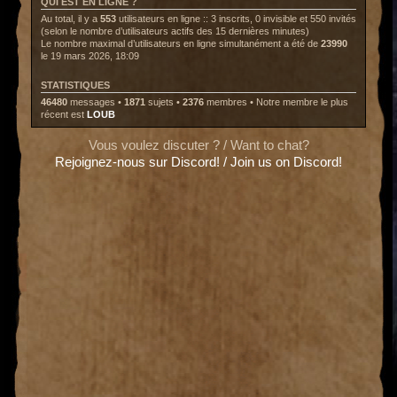
QUI EST EN LIGNE ?
Au total, il y a
553
utilisateurs en ligne :: 3 inscrits, 0 invisible et 550 invités
(selon le nombre d’utilisateurs actifs des 15 dernières minutes)
Le nombre maximal d’utilisateurs en ligne simultanément a été de
23990
le 19 mars 2026, 18:09
STATISTIQUES
46480
messages •
1871
sujets •
2376
membres • Notre membre le plus
récent est
LOUB
Vous voulez discuter ? / Want to chat?
Rejoignez-nous sur Discord! / Join us on Discord!