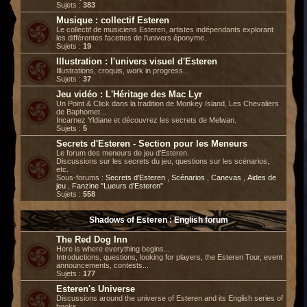
Sujets :
383
Musique : collectif Esteren
Le collectif de musiciens Esteren, artistes indépendants explorant
les différentes facettes de l’univers éponyme.
Sujets :
19
Illustration : l'univers visuel d'Esteren
Illustrations, croquis, work in progress...
Sujets :
37
Jeu vidéo : L'Héritage des Mac Lyr
Un Point & Click dans la tradition de Monkey Island, Les Chevaliers
de Baphomet...
Incarnez Yldiane et découvrez les secrets de Melwan.
Sujets :
5
Secrets d'Esteren - Section pour les Meneurs
Le forum des meneurs de jeu d'Esteren.
Discussions sur les secrets du jeu, questions sur les scénarios,
etc.
Sous-forums :
Secrets d'Esteren
,
Scénarios
,
Canevas
,
Aides de
jeu
,
Fanzine "Lueurs d'Esteren"
Sujets :
558
Shadows of Esteren : English forum
The Red Dog Inn
Here is where everything begins...
Introductions, questions, looking for players, the Esteren Tour, event
announcements, contests...
Sujets :
177
Esteren's Universe
Discussions around the universe of Esteren and its English series of
books.