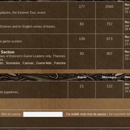
Re:
177
2060
pa
31 
r players, the Esteren Tour, event
Re:
83
757
pa
Esteren and its English series of books.
08 
Re:
109
973
pa
he game system.
23 
 Section
Re:
93
907
pa
adows of Esteren’s Game Leaders only. Theories
23 
ps...
ren
,
Scenarios
,
Canvas
,
Game Aids
,
Fanzine
Sujets
Messages
Der
Re:
21
122
pa
10 
do jugadores,
Mot de passe :
J’ai oublié mon mot de passe
|
Se souvenir d