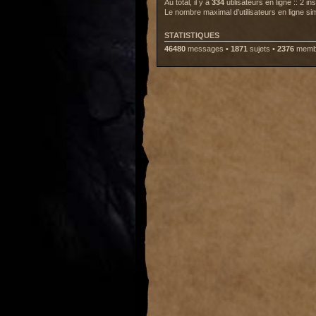
Au total, il y a
334
utilisateurs en ligne :: 2 i
Le nombre maximal d’utilisateurs en ligne s
STATISTIQUES
46480
messages •
1871
sujets •
2376
membr