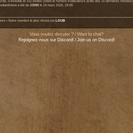
nscrits, 0 invisible et 332 invités (selon le nombre d’utilisateurs actifs des 15 dernières minutes)
imultanément a été de
23990
le 19 mars 2026, 18:09
es • Notre membre le plus récent est
LOUB
Vous voulez discuter ? / Want to chat?
Rejoignez-nous sur Discord! / Join us on Discord!