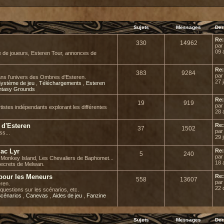
Sujets
Messages
Der
Re:
330
14962
pa
09 
e de joueurs, Esteren Tour, annonces de
Re:
383
9284
pa
ans l'univers des Ombres d'Esteren.
27 
ystème de jeu
,
Téléchargements
,
Esteren
ntasy Grounds
Re:
19
919
pa
rtistes indépendants explorant les différentes
28 
l d'Esteren
Re:
37
1502
pa
ss...
29 j
Mac Lyr
Re:
5
240
pa
de Monkey Island, Les Chevaliers de Baphomet...
18 
secrets de Melwan.
 pour les Meneurs
Re:
558
13607
pa
ren.
22 
questions sur les scénarios, etc.
cénarios
,
Canevas
,
Aides de jeu
,
Fanzine
Sujets
Messages
Der