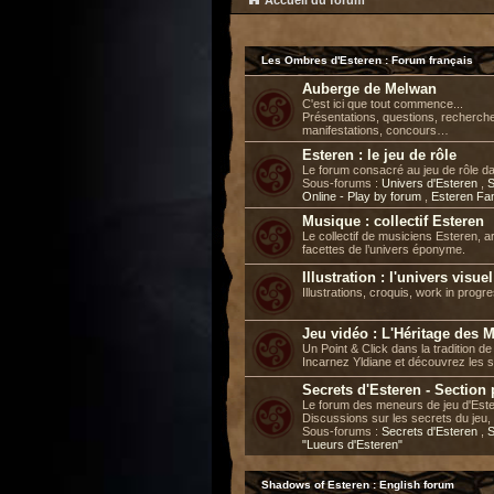
Accueil du forum
Les Ombres d'Esteren : Forum français
Auberge de Melwan
C'est ici que tout commence...
Présentations, questions, recherch
manifestations, concours…
Esteren : le jeu de rôle
Le forum consacré au jeu de rôle d
Sous-forums :
Univers d'Esteren
,
S
Online - Play by forum
,
Esteren Fa
Musique : collectif Esteren
Le collectif de musiciens Esteren, a
facettes de l’univers éponyme.
Illustration : l'univers visue
Illustrations, croquis, work in progre
Jeu vidéo : L'Héritage des 
Un Point & Click dans la tradition 
Incarnez Yldiane et découvrez les 
Secrets d'Esteren - Section
Le forum des meneurs de jeu d'Este
Discussions sur les secrets du jeu, 
Sous-forums :
Secrets d'Esteren
,
S
"Lueurs d'Esteren"
Shadows of Esteren : English forum