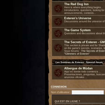
The Red Dog Inn
Here is where everything begins...
Introductions, questions, looking fo
announcements, contests...
Esteren's Universe
Discussions around the universe of 
The Game System
Questions and discussions about t
The Secrets of Esteren - GM
This section is private and for Sh
on the game’s secrets, scenarios, ti
Sous-forums :
The Secrets of Este
"Glimmers of Esteren"
Las Sombras de Esteren : Spanish forum
Albergue de Mùdan
Aquí es donde todo comienza ...
Presentaciones, preguntas, buscan
anuncios oficiales ...
CONNEXION
Nom d’utilisateur :
QUI EST EN LIGNE ?