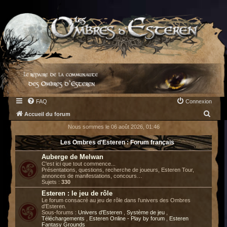
FAQ
Connexion
R
Accueil du forum
e
Nous sommes le 06 août 2026, 01:46
c
Les Ombres d'Esteren : Forum français
h
Auberge de Melwan
e
C'est ici que tout commence...
Présentations, questions, recherche de joueurs, Esteren Tour,
r
annonces de manifestations, concours…
Sujets :
330
c
Esteren : le jeu de rôle
h
Le forum consacré au jeu de rôle dans l'univers des Ombres
d'Esteren.
e
Sous-forums :
Univers d'Esteren
,
Système de jeu
,
Téléchargements
,
Esteren Online - Play by forum
,
Esteren
r
Fantasy Grounds