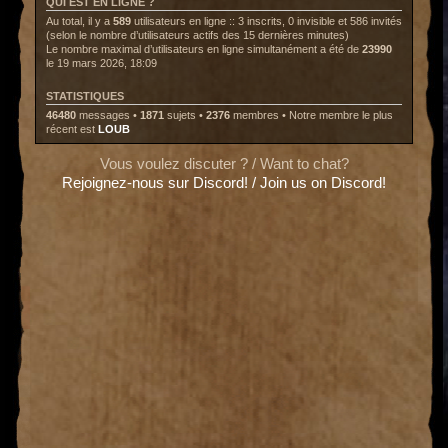
QUI EST EN LIGNE ?
Au total, il y a
589
utilisateurs en ligne :: 3 inscrits, 0 invisible et 586 invités
(selon le nombre d’utilisateurs actifs des 15 dernières minutes)
Le nombre maximal d’utilisateurs en ligne simultanément a été de
23990
le 19 mars 2026, 18:09
STATISTIQUES
46480
messages •
1871
sujets •
2376
membres • Notre membre le plus
récent est
LOUB
Vous voulez discuter ? / Want to chat?
Rejoignez-nous sur Discord! / Join us on Discord!