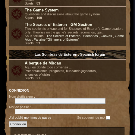
Sujets :
83
The Game System
Questions and discussions about the game system.
Sujets :
109
The Secrets of Esteren - GM Section
This section is private and for Shadows of Esteren’s Game Leaders
only. Theories on the game’s secrets, scenarios, tips...
Sous-forums :
The Secrets of Esteren
,
Scenarios
,
Canvas
,
Game
Aids
,
Fanzine "Glimmers of Esteren"
Sujets :
93
Las Sombras de Esteren : Spanish forum
Albergue de Mùdan
Aquí es donde todo comienza ...
Presentaciones, preguntas, buscando jugadores,
anuncios oficiales ...
Sujets :
21
CONNEXION
Nom d’utilisateur :
Mot de passe :
J’ai oublié mon mot de passe
Se souvenir de moi