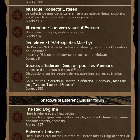
Sujets :
383
Musique : collectif Esteren
Le collectif de musiciens Esteren, artistes indépendants explorant
les différentes facettes de l’univers éponyme.
Sujets :
19
Illustration : l'univers visuel d'Esteren
Illustrations, croquis, work in progress...
Sujets :
37
Jeu vidéo : L'Héritage des Mac Lyr
Un Point & Click dans la tradition de Monkey Island, Les Chevaliers
de Baphomet...
Incarnez Yldiane et découvrez les secrets de Melwan.
Sujets :
5
Secrets d'Esteren - Section pour les Meneurs
Le forum des meneurs de jeu d'Esteren.
Discussions sur les secrets du jeu, questions sur les scénarios,
etc.
Sous-forums :
Secrets d'Esteren
,
Scénarios
,
Canevas
,
Aides de
jeu
,
Fanzine "Lueurs d'Esteren"
Sujets :
558
Shadows of Esteren : English forum
The Red Dog Inn
Here is where everything begins...
Introductions, questions, looking for players, the Esteren Tour, event
announcements, contests...
Sujets :
177
Esteren's Universe
Discussions around the universe of Esteren and its English series of
books.