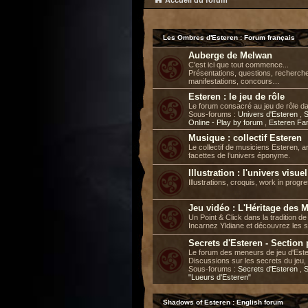
Accueil du forum
Les Ombres d'Esteren : Forum français
Auberge de Melwan
C'est ici que tout commence...
Présentations, questions, recherch
manifestations, concours…
Esteren : le jeu de rôle
Le forum consacré au jeu de rôle d
Sous-forums :
Univers d'Esteren
,
S
Online - Play by forum
,
Esteren Fa
Musique : collectif Esteren
Le collectif de musiciens Esteren, a
facettes de l’univers éponyme.
Illustration : l'univers visue
Illustrations, croquis, work in progre
Jeu vidéo : L'Héritage des 
Un Point & Click dans la tradition 
Incarnez Yldiane et découvrez les 
Secrets d'Esteren - Section
Le forum des meneurs de jeu d'Este
Discussions sur les secrets du jeu, 
Sous-forums :
Secrets d'Esteren
,
S
"Lueurs d'Esteren"
Shadows of Esteren : English forum