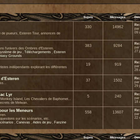
Sujets
Messages
Der
Re:
330
14962
pa
09 
e de joueurs, Esteren Tour, annonces de
Re:
383
9284
pa
ans l'univers des Ombres d'Esteren.
27 
ystème de jeu
,
Téléchargements
,
Esteren
ntasy Grounds
Re:
19
919
pa
rtistes indépendants explorant les différentes
28 
l d'Esteren
Re:
37
1502
pa
ss...
29 j
Mac Lyr
Re:
5
240
pa
de Monkey Island, Les Chevaliers de Baphomet...
18 
secrets de Melwan.
 pour les Meneurs
Re:
558
13607
pa
ren.
22 
questions sur les scénarios, etc.
cénarios
,
Canevas
,
Aides de jeu
,
Fanzine
Sujets
Messages
Der