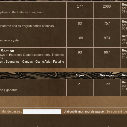
Re:
177
2060
pa
31 
r players, the Esteren Tour, event
Re:
83
757
pa
Esteren and its English series of books.
08 
Re:
109
973
pa
he game system.
23 
 Section
Re:
93
907
pa
adows of Esteren’s Game Leaders only. Theories
23 
ps...
ren
,
Scenarios
,
Canvas
,
Game Aids
,
Fanzine
Sujets
Messages
Der
Re:
21
122
pa
10 
do jugadores,
Mot de passe :
J’ai oublié mon mot de passe
|
Se souvenir d