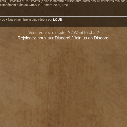
nscrits, 0 invisible et 746 invités (selon le nombre d’utilisateurs actifs des 15 dernières minutes)
imultanément a été de
23990
le 19 mars 2026, 18:09
es • Notre membre le plus récent est
LOUB
Vous voulez discuter ? / Want to chat?
Rejoignez-nous sur Discord! / Join us on Discord!