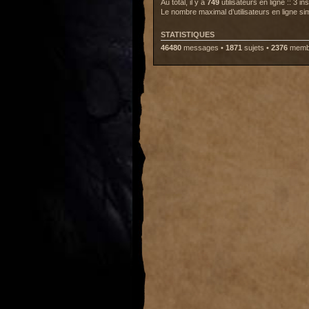
Au total, il y a
749
utilisateurs en ligne :: 3 i
Le nombre maximal d’utilisateurs en ligne s
STATISTIQUES
46480
messages •
1871
sujets •
2376
membr