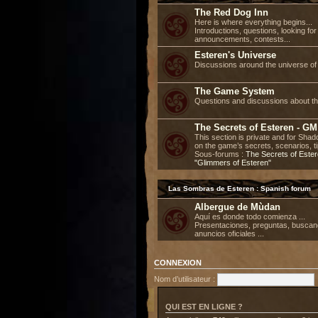
The Red Dog Inn
Here is where everything begins...
Introductions, questions, looking fo
announcements, contests...
Esteren's Universe
Discussions around the universe of 
The Game System
Questions and discussions about t
The Secrets of Esteren - GM
This section is private and for Sh
on the game’s secrets, scenarios, ti
Sous-forums :
The Secrets of Este
"Glimmers of Esteren"
Las Sombras de Esteren : Spanish forum
Albergue de Mùdan
Aquí es donde todo comienza ...
Presentaciones, preguntas, buscan
anuncios oficiales ...
CONNEXION
Nom d’utilisateur :
QUI EST EN LIGNE ?