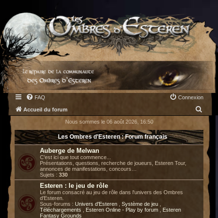
FAQ
Connexion
R
Accueil du forum
e
Nous sommes le 06 août 2026, 16:50
c
Les Ombres d'Esteren : Forum français
h
Auberge de Melwan
e
C'est ici que tout commence...
Présentations, questions, recherche de joueurs, Esteren Tour,
r
annonces de manifestations, concours…
Sujets :
330
c
Esteren : le jeu de rôle
h
Le forum consacré au jeu de rôle dans l'univers des Ombres
d'Esteren.
e
Sous-forums :
Univers d'Esteren
,
Système de jeu
,
Téléchargements
,
Esteren Online - Play by forum
,
Esteren
r
Fantasy Grounds