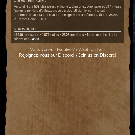
QUI EST EN LIGNE ?
Au total, il y a
539
utilisateurs en ligne :: 2 inscrits, 0 invisible et 537 invités
(selon le nombre d’utilisateurs actifs des 15 dernières minutes)
Le nombre maximal d’utilisateurs en ligne simultanément a été de
23990
le 19 mars 2026, 18:09
STATISTIQUES
46480
messages •
1871
sujets •
2376
membres • Notre membre le plus
récent est
LOUB
Vous voulez discuter ? / Want to chat?
Rejoignez-nous sur Discord! / Join us on Discord!