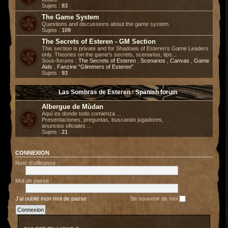
Sujets :
83
The Game System
Questions and discussions about the game system.
Sujets :
109
The Secrets of Esteren - GM Section
This section is private and for Shadows of Esteren’s Game Leaders
only. Theories on the game’s secrets, scenarios, tips...
Sous-forums :
The Secrets of Esteren
,
Scenarios
,
Canvas
,
Game
Aids
,
Fanzine "Glimmers of Esteren"
Sujets :
93
Las Sombras de Esteren : Spanish forum
Albergue de Mùdan
Aquí es donde todo comienza ...
Presentaciones, preguntas, buscando jugadores,
anuncios oficiales ...
Sujets :
21
CONNEXION
Nom d’utilisateur :
Mot de passe :
J’ai oublié mon mot de passe
Se souvenir de moi