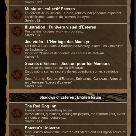
Sujets :
383
Musique : collectif Esteren
Le collectif de musiciens Esteren, artistes indépendants explorant
les différentes facettes de l’univers éponyme.
Sujets :
19
Illustration : l'univers visuel d'Esteren
Illustrations, croquis, work in progress...
Sujets :
37
Jeu vidéo : L'Héritage des Mac Lyr
Un Point & Click dans la tradition de Monkey Island, Les Chevaliers
de Baphomet...
Incarnez Yldiane et découvrez les secrets de Melwan.
Sujets :
5
Secrets d'Esteren - Section pour les Meneurs
Le forum des meneurs de jeu d'Esteren.
Discussions sur les secrets du jeu, questions sur les scénarios,
etc.
Sous-forums :
Secrets d'Esteren
,
Scénarios
,
Canevas
,
Aides de
jeu
,
Fanzine "Lueurs d'Esteren"
Sujets :
558
Shadows of Esteren : English forum
The Red Dog Inn
Here is where everything begins...
Introductions, questions, looking for players, the Esteren Tour, event
announcements, contests...
Sujets :
177
Esteren's Universe
Discussions around the universe of Esteren and its English series of
books.