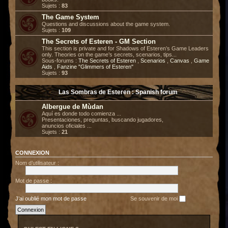
Sujets :
83
The Game System
Questions and discussions about the game system.
Sujets :
109
The Secrets of Esteren - GM Section
This section is private and for Shadows of Esteren’s Game Leaders
only. Theories on the game’s secrets, scenarios, tips...
Sous-forums :
The Secrets of Esteren
,
Scenarios
,
Canvas
,
Game
Aids
,
Fanzine "Glimmers of Esteren"
Sujets :
93
Las Sombras de Esteren : Spanish forum
Albergue de Mùdan
Aquí es donde todo comienza ...
Presentaciones, preguntas, buscando jugadores,
anuncios oficiales ...
Sujets :
21
CONNEXION
Nom d’utilisateur :
Mot de passe :
J’ai oublié mon mot de passe
Se souvenir de moi