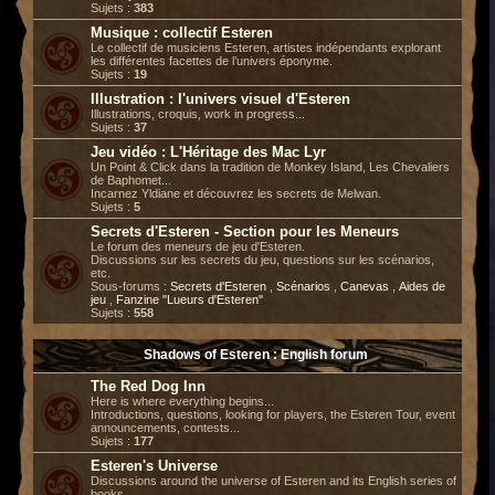
Sujets :
383
Musique : collectif Esteren
Le collectif de musiciens Esteren, artistes indépendants explorant
les différentes facettes de l’univers éponyme.
Sujets :
19
Illustration : l'univers visuel d'Esteren
Illustrations, croquis, work in progress...
Sujets :
37
Jeu vidéo : L'Héritage des Mac Lyr
Un Point & Click dans la tradition de Monkey Island, Les Chevaliers
de Baphomet...
Incarnez Yldiane et découvrez les secrets de Melwan.
Sujets :
5
Secrets d'Esteren - Section pour les Meneurs
Le forum des meneurs de jeu d'Esteren.
Discussions sur les secrets du jeu, questions sur les scénarios,
etc.
Sous-forums :
Secrets d'Esteren
,
Scénarios
,
Canevas
,
Aides de
jeu
,
Fanzine "Lueurs d'Esteren"
Sujets :
558
Shadows of Esteren : English forum
The Red Dog Inn
Here is where everything begins...
Introductions, questions, looking for players, the Esteren Tour, event
announcements, contests...
Sujets :
177
Esteren's Universe
Discussions around the universe of Esteren and its English series of
books.