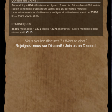
QUI EST EN LIGNE ?
Au total, il y a
894
utilisateurs en ligne :: 3 inscrits, 0 invisible et 891 invités
(selon le nombre d’utilisateurs actifs des 15 dernières minutes)
Le nombre maximal d’utilisateurs en ligne simultanément a été de
23990
le 19 mars 2026, 18:09
STATISTIQUES
46480
messages •
1871
sujets •
2376
membres • Notre membre le plus
récent est
LOUB
Vous voulez discuter ? / Want to chat?
Rejoignez-nous sur Discord! / Join us on Discord!