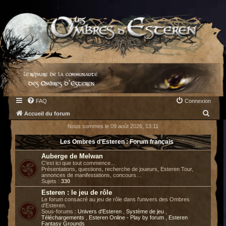
FAQ
Connexion
R
Accueil du forum
e
Nous sommes le 09 août 2026, 13:11
c
Les Ombres d'Esteren : Forum français
h
Auberge de Melwan
e
C'est ici que tout commence...
Présentations, questions, recherche de joueurs, Esteren Tour,
r
annonces de manifestations, concours…
Sujets :
330
c
Esteren : le jeu de rôle
h
Le forum consacré au jeu de rôle dans l'univers des Ombres
d'Esteren.
e
Sous-forums :
Univers d'Esteren
,
Système de jeu
,
Téléchargements
,
Esteren Online - Play by forum
,
Esteren
r
Fantasy Grounds