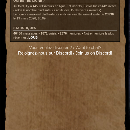
QUI EST EN LIGNE ?
Au total, il y a
445
utilisateurs en ligne :: 3 inscrits, 0 invisible et 442 invités
(selon le nombre d’utilisateurs actifs des 15 dernières minutes)
Le nombre maximal d’utilisateurs en ligne simultanément a été de
23990
le 19 mars 2026, 18:09
STATISTIQUES
46480
messages •
1871
sujets •
2376
membres • Notre membre le plus
récent est
LOUB
Vous voulez discuter ? / Want to chat?
Rejoignez-nous sur Discord! / Join us on Discord!