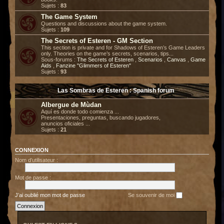
Sujets :
83
The Game System
Questions and discussions about the game system.
Sujets :
109
The Secrets of Esteren - GM Section
This section is private and for Shadows of Esteren’s Game Leaders
only. Theories on the game’s secrets, scenarios, tips...
Sous-forums :
The Secrets of Esteren
,
Scenarios
,
Canvas
,
Game
Aids
,
Fanzine "Glimmers of Esteren"
Sujets :
93
Las Sombras de Esteren : Spanish forum
Albergue de Mùdan
Aquí es donde todo comienza ...
Presentaciones, preguntas, buscando jugadores,
anuncios oficiales ...
Sujets :
21
CONNEXION
Nom d’utilisateur :
Mot de passe :
J’ai oublié mon mot de passe
Se souvenir de moi