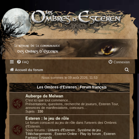
FAQ
Connexion
R
Accueil du forum
e
Nous sommes le 09 août 2026, 11:53
c
Les Ombres d'Esteren : Forum français
h
Auberge de Melwan
e
C'est ici que tout commence...
Présentations, questions, recherche de joueurs, Esteren Tour,
r
annonces de manifestations, concours…
Sujets :
330
c
Esteren : le jeu de rôle
h
Le forum consacré au jeu de rôle dans l'univers des Ombres
d'Esteren.
e
Sous-forums :
Univers d'Esteren
,
Système de jeu
,
Téléchargements
,
Esteren Online - Play by forum
,
Esteren
r
Fantasy Grounds