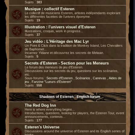
Sujets :
383
Musique : collectif Esteren
Le collectif de musiciens Esteren, artistes indépendants explorant
les différentes facettes de l’univers éponyme.
Sujets :
19
Illustration : l'univers visuel d'Esteren
Illustrations, croquis, work in progress...
Sujets :
37
Jeu vidéo : L'Héritage des Mac Lyr
Un Point & Click dans la tradition de Monkey Island, Les Chevaliers
de Baphomet...
Incarnez Yldiane et découvrez les secrets de Melwan.
Sujets :
5
Secrets d'Esteren - Section pour les Meneurs
Le forum des meneurs de jeu d'Esteren.
Discussions sur les secrets du jeu, questions sur les scénarios,
etc.
Sous-forums :
Secrets d'Esteren
,
Scénarios
,
Canevas
,
Aides de
jeu
,
Fanzine "Lueurs d'Esteren"
Sujets :
558
Shadows of Esteren : English forum
The Red Dog Inn
Here is where everything begins...
Introductions, questions, looking for players, the Esteren Tour, event
announcements, contests...
Sujets :
177
Esteren's Universe
Discussions around the universe of Esteren and its English series of
books.