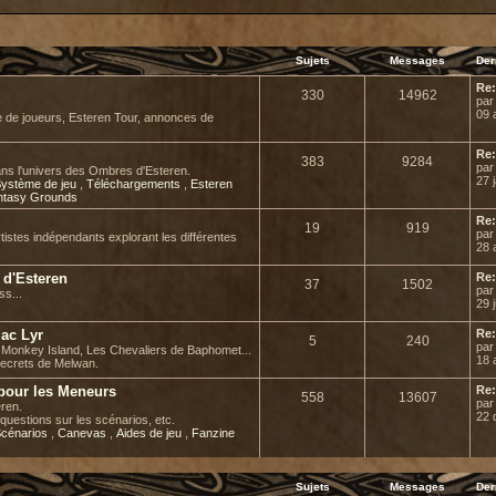
Sujets
Messages
Der
Re:
330
14962
pa
09 
e de joueurs, Esteren Tour, annonces de
Re:
383
9284
pa
ans l'univers des Ombres d'Esteren.
27 
ystème de jeu
,
Téléchargements
,
Esteren
ntasy Grounds
Re:
19
919
pa
rtistes indépendants explorant les différentes
28 
l d'Esteren
Re:
37
1502
pa
ss...
29 j
Mac Lyr
Re:
5
240
pa
de Monkey Island, Les Chevaliers de Baphomet...
18 
secrets de Melwan.
 pour les Meneurs
Re:
558
13607
pa
ren.
22 
questions sur les scénarios, etc.
cénarios
,
Canevas
,
Aides de jeu
,
Fanzine
Sujets
Messages
Der