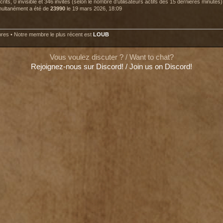
nscrits, 0 invisible et 346 invités (selon le nombre d’utilisateurs actifs des 15 dernières minutes)
imultanément a été de
23990
le 19 mars 2026, 18:09
es • Notre membre le plus récent est
LOUB
Vous voulez discuter ? / Want to chat?
Rejoignez-nous sur Discord! / Join us on Discord!