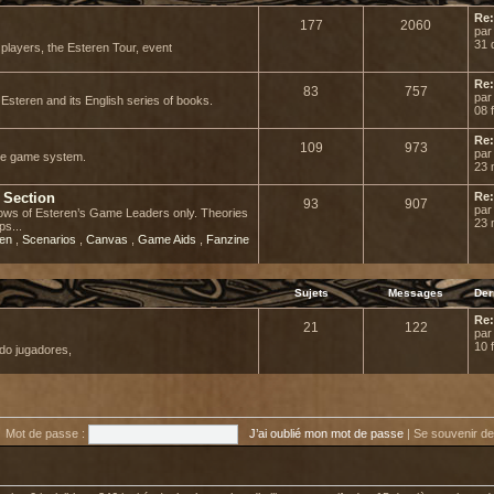
Re:
177
2060
pa
31 
r players, the Esteren Tour, event
Re:
83
757
pa
Esteren and its English series of books.
08 
Re:
109
973
pa
he game system.
23 
 Section
Re:
93
907
pa
adows of Esteren’s Game Leaders only. Theories
23 
ps...
ren
,
Scenarios
,
Canvas
,
Game Aids
,
Fanzine
Sujets
Messages
Der
Re:
21
122
pa
10 
do jugadores,
Mot de passe :
J’ai oublié mon mot de passe
|
Se souvenir d