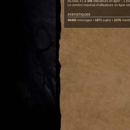
Au total, il y a
348
utilisateurs en ligne :: 2 i
Le nombre maximal d’utilisateurs en ligne s
STATISTIQUES
46480
messages •
1871
sujets •
2376
membr