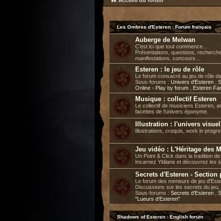
Accueil du forum
Les Ombres d'Esteren : Forum français
Auberge de Melwan
C'est ici que tout commence...
Présentations, questions, recherch
manifestations, concours…
Esteren : le jeu de rôle
Le forum consacré au jeu de rôle d
Sous-forums :
Univers d'Esteren
,
S
Online - Play by forum
,
Esteren Fa
Musique : collectif Esteren
Le collectif de musiciens Esteren, a
facettes de l’univers éponyme.
Illustration : l'univers visue
Illustrations, croquis, work in progre
Jeu vidéo : L'Héritage des 
Un Point & Click dans la tradition 
Incarnez Yldiane et découvrez les 
Secrets d'Esteren - Section
Le forum des meneurs de jeu d'Este
Discussions sur les secrets du jeu, 
Sous-forums :
Secrets d'Esteren
,
S
"Lueurs d'Esteren"
Shadows of Esteren : English forum