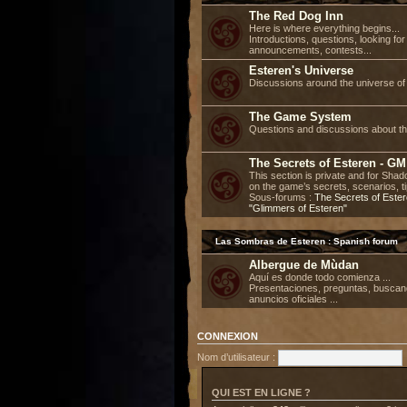
The Red Dog Inn
Here is where everything begins...
Introductions, questions, looking fo
announcements, contests...
Esteren's Universe
Discussions around the universe of 
The Game System
Questions and discussions about t
The Secrets of Esteren - GM
This section is private and for Sh
on the game’s secrets, scenarios, ti
Sous-forums :
The Secrets of Este
"Glimmers of Esteren"
Las Sombras de Esteren : Spanish forum
Albergue de Mùdan
Aquí es donde todo comienza ...
Presentaciones, preguntas, buscan
anuncios oficiales ...
CONNEXION
Nom d’utilisateur :
QUI EST EN LIGNE ?