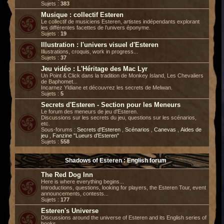
Sujets :
383
Musique : collectif Esteren
Le collectif de musiciens Esteren, artistes indépendants explorant
les différentes facettes de l’univers éponyme.
Sujets :
19
Illustration : l'univers visuel d'Esteren
Illustrations, croquis, work in progress...
Sujets :
37
Jeu vidéo : L'Héritage des Mac Lyr
Un Point & Click dans la tradition de Monkey Island, Les Chevaliers
de Baphomet...
Incarnez Yldiane et découvrez les secrets de Melwan.
Sujets :
5
Secrets d'Esteren - Section pour les Meneurs
Le forum des meneurs de jeu d'Esteren.
Discussions sur les secrets du jeu, questions sur les scénarios,
etc.
Sous-forums :
Secrets d'Esteren
,
Scénarios
,
Canevas
,
Aides de
jeu
,
Fanzine "Lueurs d'Esteren"
Sujets :
558
Shadows of Esteren : English forum
The Red Dog Inn
Here is where everything begins...
Introductions, questions, looking for players, the Esteren Tour, event
announcements, contests...
Sujets :
177
Esteren's Universe
Discussions around the universe of Esteren and its English series of
books.