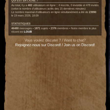
QUI EST EN LIGNE ?
Au total, il y a
482
utilisateurs en ligne :: 4 inscrits, 0 invisible et 478 invités
(selon le nombre d’utilisateurs actifs des 15 dernières minutes)
Le nombre maximal d’utilisateurs en ligne simultanément a été de
23990
le 19 mars 2026, 18:09
STATISTIQUES
46480
messages •
1871
sujets •
2376
membres • Notre membre le plus
récent est
LOUB
Vous voulez discuter ? / Want to chat?
Rejoignez-nous sur Discord! / Join us on Discord!