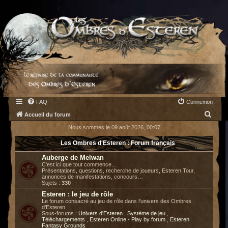
FAQ
Connexion
R
Accueil du forum
e
Nous sommes le 09 août 2026, 00:07
c
Les Ombres d'Esteren : Forum français
h
Auberge de Melwan
e
C'est ici que tout commence...
Présentations, questions, recherche de joueurs, Esteren Tour,
r
annonces de manifestations, concours…
Sujets :
330
c
Esteren : le jeu de rôle
h
Le forum consacré au jeu de rôle dans l'univers des Ombres
d'Esteren.
e
Sous-forums :
Univers d'Esteren
,
Système de jeu
,
Téléchargements
,
Esteren Online - Play by forum
,
Esteren
r
Fantasy Grounds