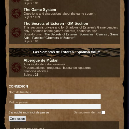
Sujets :
83
The Game System
Questions and discussions about the game system.
Sujets :
109
The Secrets of Esteren - GM Section
This section is private and for Shadows of Esteren’s Game Leaders
only. Theories on the game’s secrets, scenarios, tips...
Sous-forums :
The Secrets of Esteren
,
Scenarios
,
Canvas
,
Game
Aids
,
Fanzine "Glimmers of Esteren"
Sujets :
93
Las Sombras de Esteren : Spanish forum
Albergue de Mùdan
Aquí es donde todo comienza ...
Presentaciones, preguntas, buscando jugadores,
anuncios oficiales ...
Sujets :
21
CONNEXION
Nom d’utilisateur :
Mot de passe :
J’ai oublié mon mot de passe
Se souvenir de moi