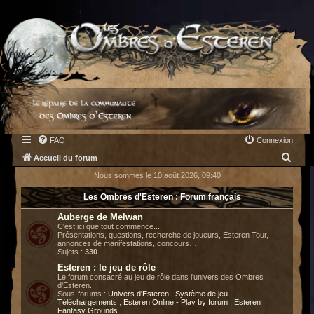
FAQ
Connexion
R
Accueil du forum
e
Nous sommes le 10 août 2026, 09:40
c
Les Ombres d'Esteren : Forum français
h
Auberge de Melwan
e
C'est ici que tout commence...
Présentations, questions, recherche de joueurs, Esteren Tour,
r
annonces de manifestations, concours…
Sujets :
330
c
Esteren : le jeu de rôle
h
Le forum consacré au jeu de rôle dans l'univers des Ombres
d'Esteren.
e
Sous-forums :
Univers d'Esteren
,
Système de jeu
,
Téléchargements
,
Esteren Online - Play by forum
,
Esteren
r
Fantasy Grounds