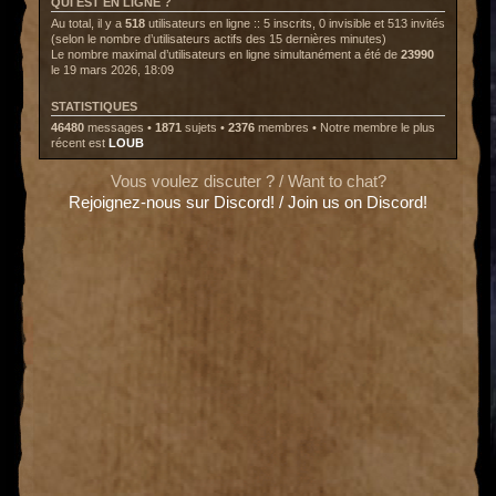
QUI EST EN LIGNE ?
Au total, il y a
518
utilisateurs en ligne :: 5 inscrits, 0 invisible et 513 invités
(selon le nombre d’utilisateurs actifs des 15 dernières minutes)
Le nombre maximal d’utilisateurs en ligne simultanément a été de
23990
le 19 mars 2026, 18:09
STATISTIQUES
46480
messages •
1871
sujets •
2376
membres • Notre membre le plus
récent est
LOUB
Vous voulez discuter ? / Want to chat?
Rejoignez-nous sur Discord! / Join us on Discord!