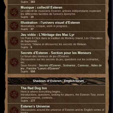
Sujets :
383
Musique : collectif Esteren
Le collectif de musiciens Esteren, artistes indépendants explorant
les différentes facettes de l’univers éponyme.
Sujets :
19
Illustration : l'univers visuel d'Esteren
Illustrations, croquis, work in progress...
Sujets :
37
Jeu vidéo : L'Héritage des Mac Lyr
Un Point & Click dans la tradition de Monkey Island, Les Chevaliers
de Baphomet...
Incarnez Yldiane et découvrez les secrets de Melwan.
Sujets :
5
Secrets d'Esteren - Section pour les Meneurs
Le forum des meneurs de jeu d'Esteren.
Discussions sur les secrets du jeu, questions sur les scénarios,
etc.
Sous-forums :
Secrets d'Esteren
,
Scénarios
,
Canevas
,
Aides de
jeu
,
Fanzine "Lueurs d'Esteren"
Sujets :
558
Shadows of Esteren : English forum
The Red Dog Inn
Here is where everything begins...
Introductions, questions, looking for players, the Esteren Tour, event
announcements, contests...
Sujets :
177
Esteren's Universe
Discussions around the universe of Esteren and its English series of
books.