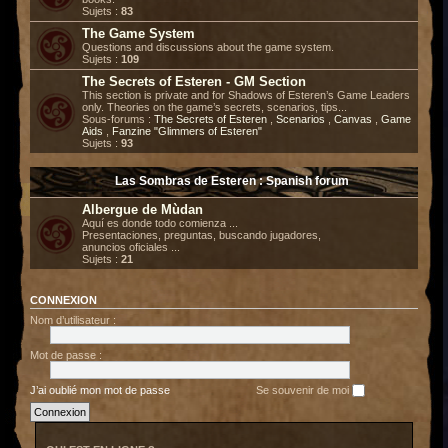
Sujets :
83
The Game System
Questions and discussions about the game system.
Sujets :
109
The Secrets of Esteren - GM Section
This section is private and for Shadows of Esteren’s Game Leaders
only. Theories on the game’s secrets, scenarios, tips...
Sous-forums :
The Secrets of Esteren
,
Scenarios
,
Canvas
,
Game
Aids
,
Fanzine "Glimmers of Esteren"
Sujets :
93
Las Sombras de Esteren : Spanish forum
Albergue de Mùdan
Aquí es donde todo comienza ...
Presentaciones, preguntas, buscando jugadores,
anuncios oficiales ...
Sujets :
21
CONNEXION
Nom d’utilisateur :
Mot de passe :
J’ai oublié mon mot de passe
Se souvenir de moi