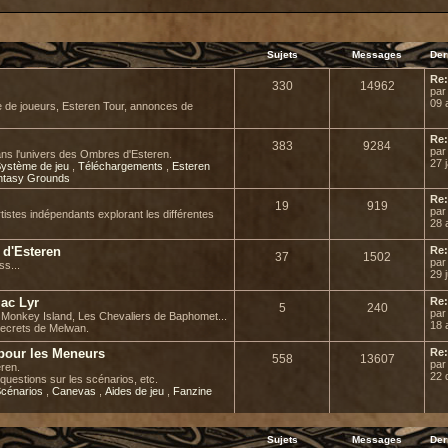
Sujets
Messages
Der
Re:
330
14962
pa
09 
e de joueurs, Esteren Tour, annonces de
Re:
383
9284
pa
ans l'univers des Ombres d'Esteren.
27 
ystème de jeu
,
Téléchargements
,
Esteren
ntasy Grounds
Re:
19
919
pa
rtistes indépendants explorant les différentes
28 
l d'Esteren
Re:
37
1502
pa
ss...
29 j
Mac Lyr
Re:
5
240
pa
de Monkey Island, Les Chevaliers de Baphomet...
18 
secrets de Melwan.
 pour les Meneurs
Re:
558
13607
pa
ren.
22 
questions sur les scénarios, etc.
cénarios
,
Canevas
,
Aides de jeu
,
Fanzine
Sujets
Messages
Der