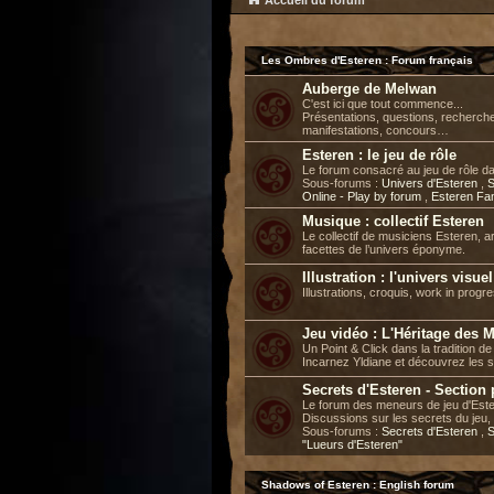
Accueil du forum
Les Ombres d'Esteren : Forum français
Auberge de Melwan
C'est ici que tout commence...
Présentations, questions, recherch
manifestations, concours…
Esteren : le jeu de rôle
Le forum consacré au jeu de rôle d
Sous-forums :
Univers d'Esteren
,
S
Online - Play by forum
,
Esteren Fa
Musique : collectif Esteren
Le collectif de musiciens Esteren, a
facettes de l’univers éponyme.
Illustration : l'univers visue
Illustrations, croquis, work in progre
Jeu vidéo : L'Héritage des 
Un Point & Click dans la tradition 
Incarnez Yldiane et découvrez les 
Secrets d'Esteren - Section
Le forum des meneurs de jeu d'Este
Discussions sur les secrets du jeu, 
Sous-forums :
Secrets d'Esteren
,
S
"Lueurs d'Esteren"
Shadows of Esteren : English forum