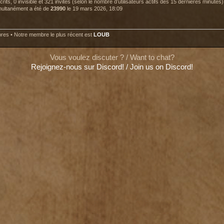
nscrits, 0 invisible et 321 invités (selon le nombre d’utilisateurs actifs des 15 dernières minutes)
imultanément a été de
23990
le 19 mars 2026, 18:09
es • Notre membre le plus récent est
LOUB
Vous voulez discuter ? / Want to chat?
Rejoignez-nous sur Discord! / Join us on Discord!