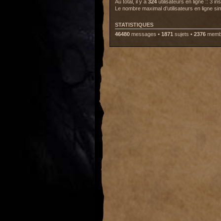
Au total, il y a
324
utilisateurs en ligne :: 3 i
Le nombre maximal d’utilisateurs en ligne s
STATISTIQUES
46480
messages •
1871
sujets •
2376
membr