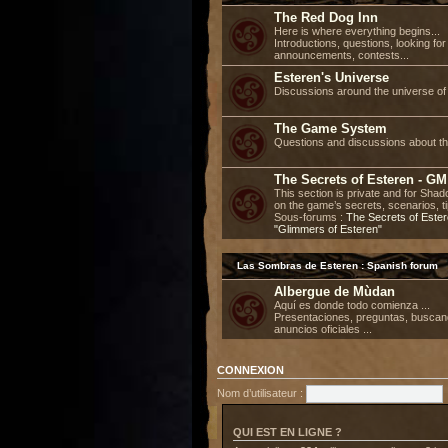
The Red Dog Inn
Here is where everything begins...
Introductions, questions, looking fo
announcements, contests...
Esteren's Universe
Discussions around the universe of 
The Game System
Questions and discussions about t
The Secrets of Esteren - GM
This section is private and for Sh
on the game’s secrets, scenarios, ti
Sous-forums :
The Secrets of Este
"Glimmers of Esteren"
Las Sombras de Esteren : Spanish forum
Albergue de Mùdan
Aquí es donde todo comienza ...
Presentaciones, preguntas, buscan
anuncios oficiales ...
CONNEXION
Nom d’utilisateur :
QUI EST EN LIGNE ?