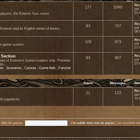
Re:
177
2060
pa
31 
r players, the Esteren Tour, event
Re:
83
757
pa
Esteren and its English series of books.
08 
Re:
109
973
pa
he game system.
23 
 Section
Re:
93
907
pa
adows of Esteren’s Game Leaders only. Theories
23 
ps...
ren
,
Scenarios
,
Canvas
,
Game Aids
,
Fanzine
Sujets
Messages
Der
Re:
21
122
pa
10 
do jugadores,
Mot de passe :
J’ai oublié mon mot de passe
|
Se souvenir d