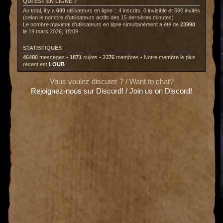
QUI EST EN LIGNE ?
Au total, il y a
600
utilisateurs en ligne :: 4 inscrits, 0 invisible et 596 invités
(selon le nombre d’utilisateurs actifs des 15 dernières minutes)
Le nombre maximal d’utilisateurs en ligne simultanément a été de
23990
le 19 mars 2026, 18:09
STATISTIQUES
46480
messages •
1871
sujets •
2376
membres • Notre membre le plus
récent est
LOUB
Vous voulez discuter ? / Want to chat?
Rejoignez-nous sur Discord! / Join us on Discord!