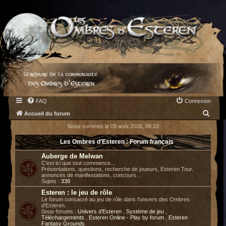
FAQ
Connexion
R
Accueil du forum
e
Nous sommes le 09 août 2026, 08:23
c
Les Ombres d'Esteren : Forum français
h
Auberge de Melwan
e
C'est ici que tout commence...
Présentations, questions, recherche de joueurs, Esteren Tour,
r
annonces de manifestations, concours…
Sujets :
330
c
Esteren : le jeu de rôle
h
Le forum consacré au jeu de rôle dans l'univers des Ombres
d'Esteren.
e
Sous-forums :
Univers d'Esteren
,
Système de jeu
,
Téléchargements
,
Esteren Online - Play by forum
,
Esteren
r
Fantasy Grounds