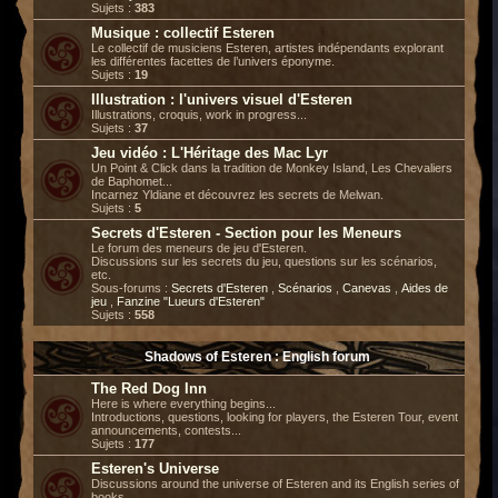
Sujets :
383
Musique : collectif Esteren
Le collectif de musiciens Esteren, artistes indépendants explorant
les différentes facettes de l’univers éponyme.
Sujets :
19
Illustration : l'univers visuel d'Esteren
Illustrations, croquis, work in progress...
Sujets :
37
Jeu vidéo : L'Héritage des Mac Lyr
Un Point & Click dans la tradition de Monkey Island, Les Chevaliers
de Baphomet...
Incarnez Yldiane et découvrez les secrets de Melwan.
Sujets :
5
Secrets d'Esteren - Section pour les Meneurs
Le forum des meneurs de jeu d'Esteren.
Discussions sur les secrets du jeu, questions sur les scénarios,
etc.
Sous-forums :
Secrets d'Esteren
,
Scénarios
,
Canevas
,
Aides de
jeu
,
Fanzine "Lueurs d'Esteren"
Sujets :
558
Shadows of Esteren : English forum
The Red Dog Inn
Here is where everything begins...
Introductions, questions, looking for players, the Esteren Tour, event
announcements, contests...
Sujets :
177
Esteren's Universe
Discussions around the universe of Esteren and its English series of
books.