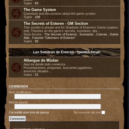
Sujets :
83
The Game System
Questions and discussions about the game system.
Sujets :
109
The Secrets of Esteren - GM Section
This section is private and for Shadows of Esteren’s Game Leaders
only. Theories on the game’s secrets, scenarios, tips...
Sous-forums :
The Secrets of Esteren
,
Scenarios
,
Canvas
,
Game
Aids
,
Fanzine "Glimmers of Esteren"
Sujets :
93
Las Sombras de Esteren : Spanish forum
Albergue de Mùdan
Aquí es donde todo comienza ...
Presentaciones, preguntas, buscando jugadores,
anuncios oficiales ...
Sujets :
21
CONNEXION
Nom d’utilisateur :
Mot de passe :
J’ai oublié mon mot de passe
Se souvenir de moi